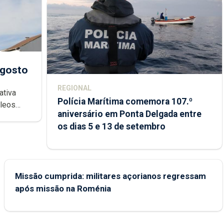
agosto
REGIONAL
ativa
Polícia Marítima comemora 107.º
cleos
aniversário em Ponta Delgada entre
 sábados
os dias 5 e 13 de setembro
Missão cumprida: militares açorianos regressam
após missão na Roménia