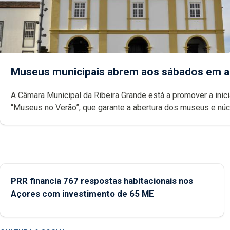
Museus municipais abrem aos sábados em 
A Câmara Municipal da Ribeira Grande está a promover a inici
“Museus no Verão”, que garante a abertura dos museus e nú
museológicos integrados na Rede Municipal de Museus aos
durante o mês de agosto, entre as 14h00 e as 18h00.
PRR financia 767 respostas habitacionais nos
Açores com investimento de 65 ME