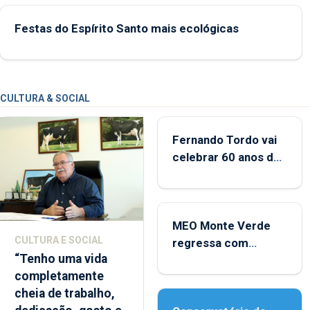
Festas do Espírito Santo mais ecológicas
CULTURA & SOCIAL
Fernando Tordo vai
celebrar 60 anos de
carreira no Coliseu
Micaelense
MEO Monte Verde
CULTURA E SOCIAL
regressa com
“Tenho uma vida
reforço da
completamente
acessibilidade
cheia de trabalho,