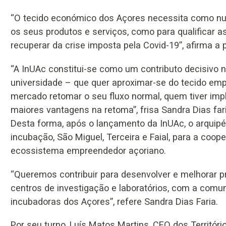
“O tecido económico dos Açores necessita como nunc
os seus produtos e serviços, como para qualificar 
recuperar da crise imposta pela Covid-19”, afirma a 
“A InUAc constitui-se como um contributo decisivo n
universidade – que quer aproximar-se do tecido emp
mercado retomar o seu fluxo normal, quem tiver im
maiores vantagens na retoma”, frisa Sandra Dias fari
Desta forma, após o lançamento da InUAc, o arquip
incubação, São Miguel, Terceira e Faial, para a coo
ecossistema empreendedor açoriano.
“Queremos contribuir para desenvolver e melhorar
centros de investigação e laboratórios, com a comuni
incubadoras dos Açores”, refere Sandra Dias Faria.
Por seu turno, Luís Matos Martins, CEO dos Territór