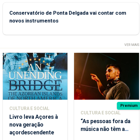
Conservatório de Ponta Delgada vai contar com
novos instrumentos
VER MAIS
Premium
CULTURA E SOCIAL
CULTURA E SOCIAL
Livro leva Açores à
“As pessoas fora da
nova geração
música não têm a
açordescendente
noção do quão