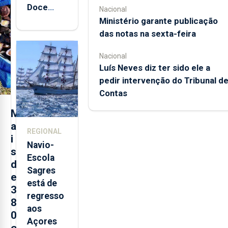
Doce
Nacional
abre esta
Ministério garante publicação
quinta-
das notas na sexta-feira
feira nova
Nacional
loja em
Luís Neves diz ter sido ele a
São
pedir intervenção do Tribunal d
Sebastião
Contas
e cria 30
postos de
M
trabalho
a
REGIONAL
i
Navio-
s
Escola
d
Sagres
e
está de
3
regresso
8
aos
0
Açores
o