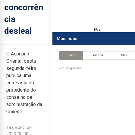
concorrên
cia
desleal
PUB
Mais lidas
O Açoriano
Hoje
Semana
Mês
Oriental desta
segunda-feira
Sem artigos hoje.
publica uma
entrevista do
presidente do
conselho de
administração da
Unileite
18 de dez. de
2023, 00:00