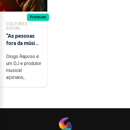
Premium
CULTURA E
SOCIAL
“As pessoas
fora da música
não têm a
Diogo Raposo é
noção do quão
um DJ e produtor
difícil é
musical
produzir uma
açoriano,...
música”