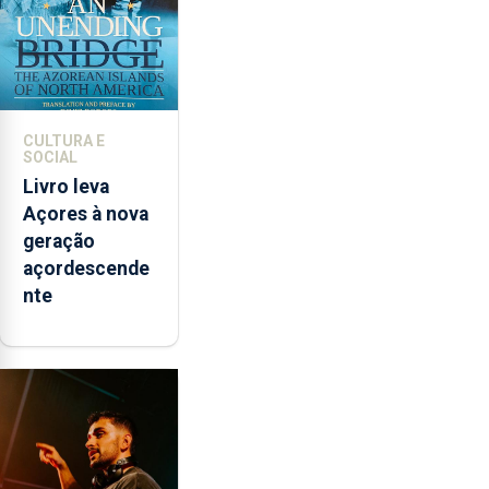
CULTURA E
SOCIAL
Livro leva
Açores à nova
geração
açordescende
nte