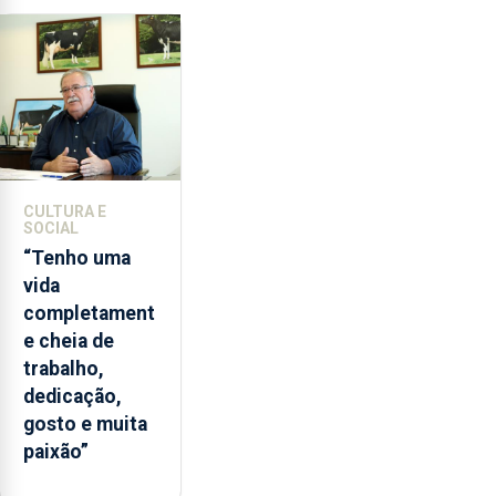
de
lapas
entre
2022
e
2026.
A
ilha
CULTURA E
das
SOCIAL
Flores
“Tenho uma
apresenta
vida
um
completament
“decréscimo
e cheia de
significativo”
trabalho,
da
dedicação,
CPUE
gosto e muita
entre
paixão”
2022
e