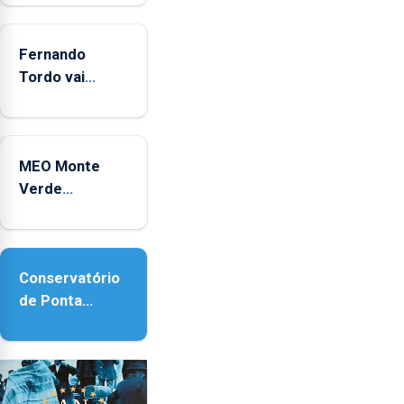
2025
Fernando
Tordo vai
celebrar 60
anos de
carreira no
MEO Monte
Coliseu
Verde
Micaelense
regressa com
reforço da
acessibilidade
Conservatório
de Ponta
Delgada vai
contar com
novos
instrumentos