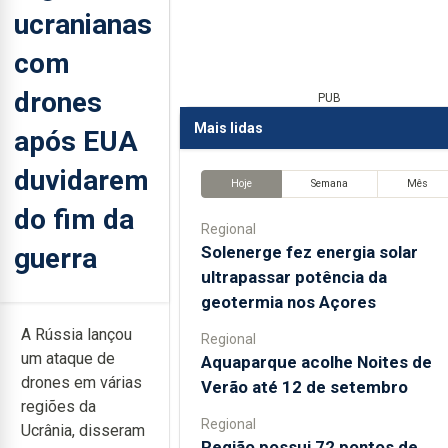
ucranianas
com
drones
PUB
Mais lidas
após EUA
duvidarem
Hoje
Semana
Mês
do fim da
Regional
guerra
Solenerge fez energia solar
ultrapassar potência da
geotermia nos Açores
A Rússia lançou
Regional
um ataque de
Aquaparque acolhe Noites de
drones em várias
Verão até 12 de setembro
regiões da
Regional
Ucrânia, disseram
Região possui 72 pontos de