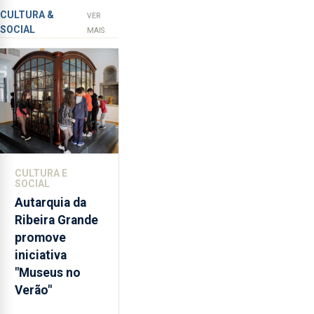
Açores
prevenção
CULTURA &
VER
SOCIAL
primária
MAIS
da
violência
doméstica,
através
da
promoção
de
competências
CULTURA E
pessoais,
SOCIAL
emocionais
Autarquia da
e
Ribeira Grande
sociais
promove
junto
iniciativa
das
"Museus no
crianças
Verão"