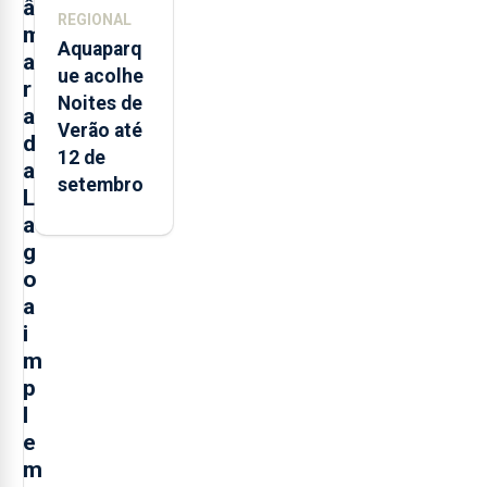
â
REGIONAL
m
Aquaparq
a
ue acolhe
r
Noites de
a
Verão até
d
12 de
a
setembro
L
a
g
o
a
i
m
p
l
e
m