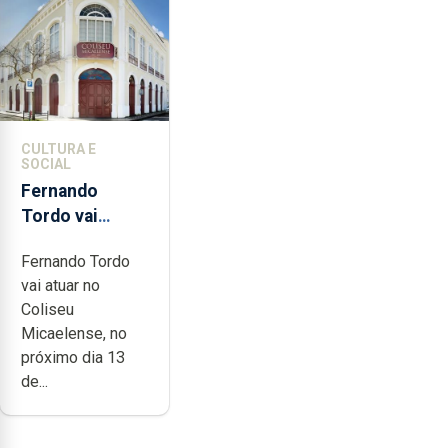
CULTURA E
SOCIAL
Fernando
Tordo vai
celebrar 60
Fernando Tordo
anos de
vai atuar no
carreira no
Coliseu
Coliseu
Micaelense, no
Micaelense
próximo dia 13
de...