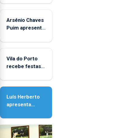
Arsénio Chaves
Puim apresenta
obras na
Biblioteca de
Vila do Porto
Vila do Porto
recebe festas
em honra de
Nossa Senhora
da Assunção
Luís Herberto
apresenta
‘Lugares da
Paisagem’