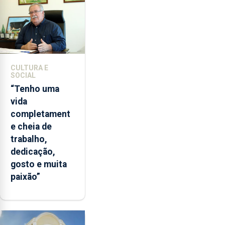
CULTURA E
SOCIAL
“Tenho uma
vida
completament
e cheia de
trabalho,
dedicação,
gosto e muita
paixão”