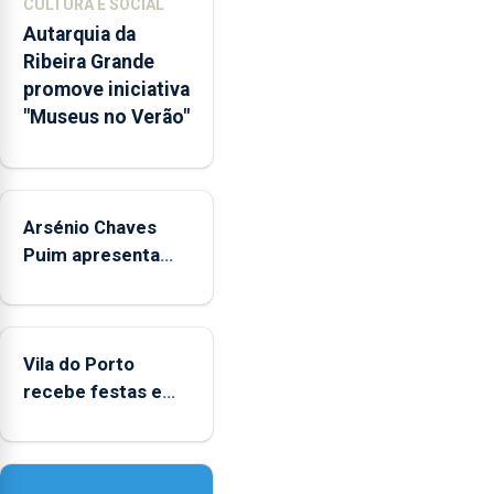
CULTURA E SOCIAL
integrados
Autarquia da
na
Ribeira Grande
Rede
promove iniciativa
Municipal
"Museus no Verão"
de
Museus
aos
sábados
Arsénio Chaves
durante
o
Puim apresenta
mês
obras na Biblioteca
de
de Vila do Porto
agosto,
entre
Vila do Porto
as
recebe festas em
14h00
honra de Nossa
e
Senhora da
as
Assunção
18h00.