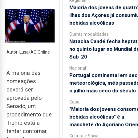
Regional
Maioria dos jovens de quatr
ilhas dos Açores já consumi
bebidas alcoólicas
Outras modalidades
Natacha Candé fecha heptat
no quinto lugar no Mundial d
Autor: Lusa/AO Online
Sub-20
Nacional
A maioria das
Portugal continental em sec
nomeações
meteorológica, mês passado
deverá ser
o julho mais seco do século
aprovada pelo
Capa
Senado, um
"Maioria dos jovens consom
procedimento que
bebidas alcoólicas" é a
Trump está a
manchete do Açoriano Orien
tentar contornar
Cultura e Social