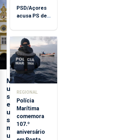
PSD/Açores
acusa PS de
"posição
contraditória"
sobre
evolução
turística
M
u
REGIONAL
s
Polícia
e
Marítima
u
comemora
s
107.º
m
aniversário
u
em Ponta