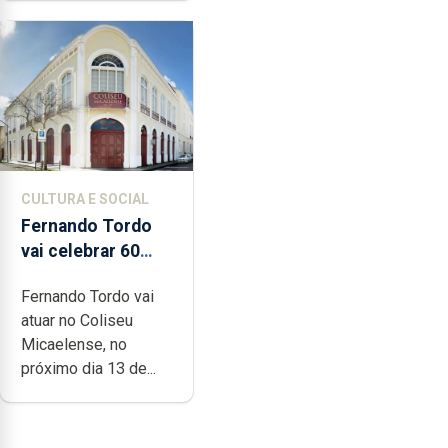
CULTURA E SOCIAL
Fernando Tordo
vai celebrar 60
anos de carreira
Fernando Tordo vai
no Coliseu
atuar no Coliseu
Micaelense
Micaelense, no
próximo dia 13 de...