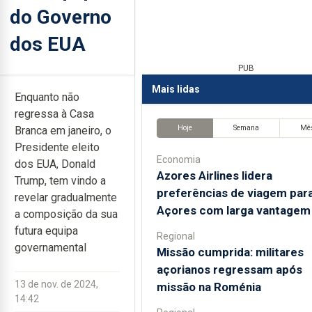
do Governo
dos EUA
PUB
Mais lidas
Enquanto não
regressa à Casa
Hoje
Semana
Mê
Branca em janeiro, o
Presidente eleito
Economia
dos EUA, Donald
Azores Airlines lidera
Trump, tem vindo a
preferências de viagem par
revelar gradualmente
Açores com larga vantagem
a composição da sua
futura equipa
Regional
governamental
Missão cumprida: militares
açorianos regressam após
13 de nov. de 2024,
missão na Roménia
14:42