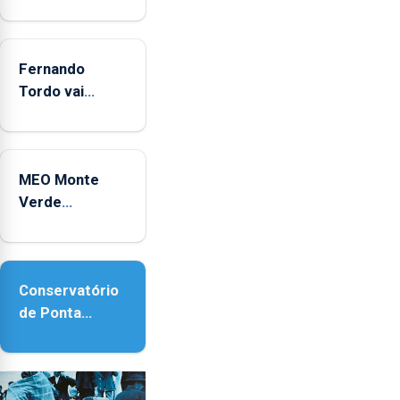
e
2025
Fernando
Tordo vai
celebrar 60
anos de
carreira no
MEO Monte
Coliseu
Verde
Micaelense
regressa com
reforço da
acessibilidade
Conservatório
de Ponta
Delgada vai
contar com
novos