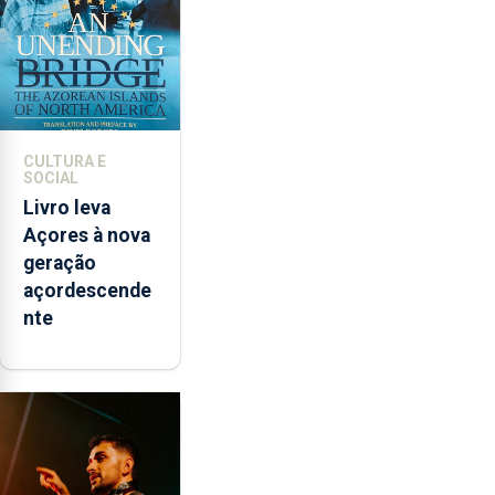
instrumentos
CULTURA E
SOCIAL
Livro leva
Açores à nova
geração
açordescende
nte