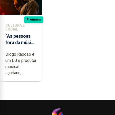
Premium
CULTURA E
SOCIAL
“As pessoas
fora da música
não têm a
Diogo Raposo é
noção do quão
um DJ e produtor
difícil é
musical
produzir uma
açoriano,...
música”