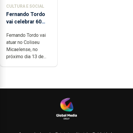
CULTURA E SOCIAL
Fernando Tordo
vai celebrar 60
anos de carreira
Fernando Tordo vai
no Coliseu
atuar no Coliseu
Micaelense
Micaelense, no
próximo dia 13 de...