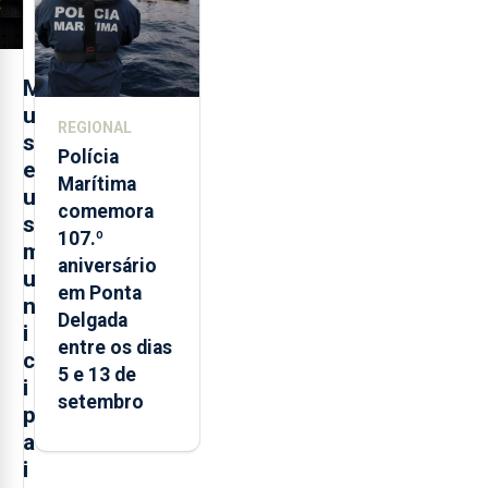
M
u
REGIONAL
s
Polícia
e
Marítima
u
comemora
s
107.º
m
aniversário
u
em Ponta
n
Delgada
i
entre os dias
c
5 e 13 de
i
setembro
p
a
i