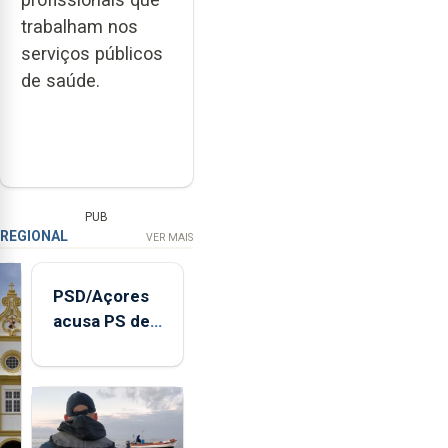
trabalham nos
serviços públicos
de saúde.
PUB
REGIONAL
VER MAIS
PSD/Açores
acusa PS de
"posição
contraditória"
sobre
evolução
turística