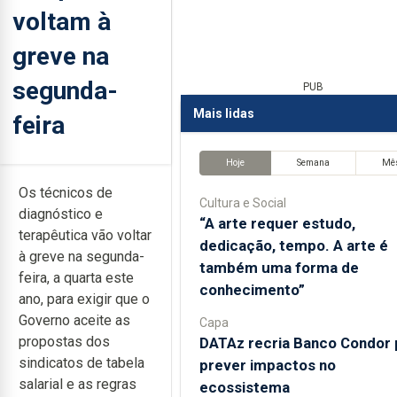
voltam à
greve na
segunda-
PUB
Mais lidas
feira
Hoje
Semana
Mê
Os técnicos de
Cultura e Social
diagnóstico e
“A arte requer estudo,
terapêutica vão voltar
dedicação, tempo. A arte é
à greve na segunda-
também uma forma de
feira, a quarta este
conhecimento”
ano, para exigir que o
Governo aceite as
Capa
propostas dos
DATAz recria Banco Condor 
sindicatos de tabela
prever impactos no
salarial e as regras
ecossistema