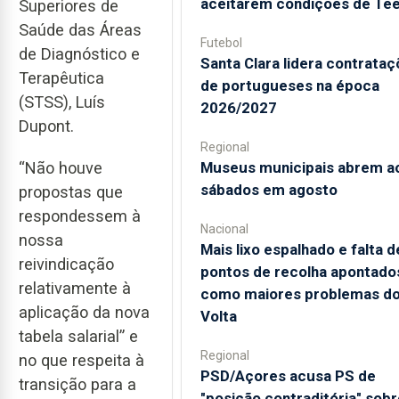
aceitarem condições de Te
Superiores de
Saúde das Áreas
Futebol
de Diagnóstico e
Santa Clara lidera contrata
Terapêutica
de portugueses na época
(STSS), Luís
2026/2027
Dupont.
Regional
“Não houve
Museus municipais abrem a
sábados em agosto
propostas que
respondessem à
Nacional
nossa
Mais lixo espalhado e falta d
reivindicação
pontos de recolha apontado
relativamente à
como maiores problemas d
aplicação da nova
Volta
tabela salarial” e
Regional
no que respeita à
PSD/Açores acusa PS de
transição para a
"posição contraditória" sobr