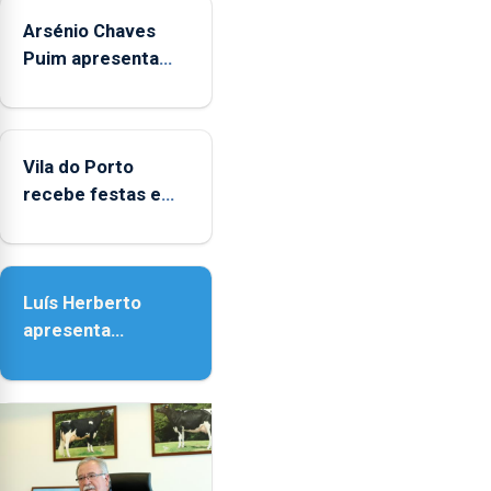
sábados
Arsénio Chaves
durante
o
Puim apresenta
mês
obras na Biblioteca
de
de Vila do Porto
agosto,
entre
Vila do Porto
as
recebe festas em
14h00
honra de Nossa
e
Senhora da
as
Assunção
18h00.
Luís Herberto
apresenta
‘Lugares da
Paisagem’