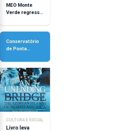
MEO Monte
Verde regressa
com reforço da
acessibilidade
Conservatório
de Ponta
Delgada vai
contar com
novos
instrumentos
CULTURA E SOCIAL
Livro leva