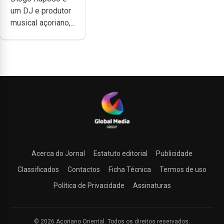
noção do quão
um DJ e produtor
difícil é
musical açoriano,...
produzir uma
música”
Acerca do Jornal
Estatuto editorial
Publicidade
Classificados
Contactos
Ficha Técnica
Termos de uso
Política de Privacidade
Assinaturas
© 2026 Açoriano Oriental. Todos os direitos reservados.