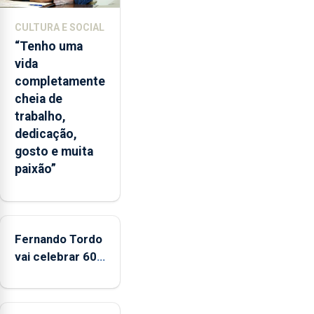
A
ilha
CULTURA E SOCIAL
das
“Tenho uma
Flores
vida
apresenta
completamente
um
cheia de
“decréscimo
trabalho,
significativo”
dedicação,
da
gosto e muita
CPUE
paixão”
entre
2022
e
2025
Fernando Tordo
vai celebrar 60
anos de carreira
no Coliseu
Micaelense