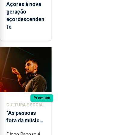
Açores à nova
geração
açordescenden
te
Premium
CULTURA E SOCIAL
“As pessoas
fora da música
não têm a
Diogo Raposo é