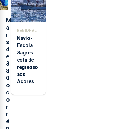
Sebastião
e cria 30
postos de
M
trabalho
a
REGIONAL
i
Navio-
s
Escola
d
Sagres
e
está de
3
regresso
8
aos
0
Açores
o
c
o
r
r
ê
n