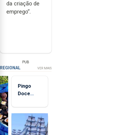
da criação de
emprego”.
PUB
REGIONAL
VER MAIS
Pingo
Doce
abre esta
quinta-
feira nova
loja em
São