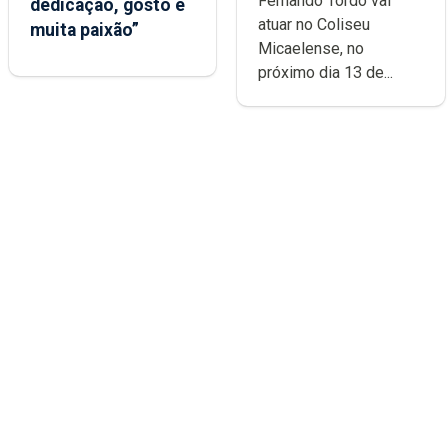
Fernando Tordo vai
dedicação, gosto e
Micaelense
atuar no Coliseu
muita paixão”
Micaelense, no
próximo dia 13 de...