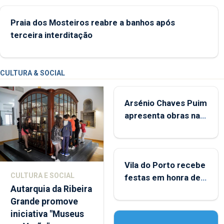
crianças
Praia dos Mosteiros reabre a banhos após
terceira interditação
CULTURA & SOCIAL
Arsénio Chaves Puim
apresenta obras na
Biblioteca de Vila do
Porto
Vila do Porto recebe
CULTURA E SOCIAL
festas em honra de
Autarquia da Ribeira
Nossa Senhora da
Grande promove
Assunção
iniciativa "Museus