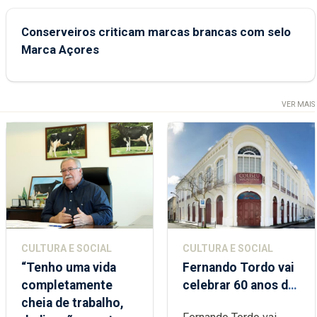
Conserveiros criticam marcas brancas com selo
Marca Açores
VER MAIS
CULTURA E SOCIAL
CULTURA E SOCIAL
“Tenho uma vida
Fernando Tordo vai
completamente
celebrar 60 anos de
cheia de trabalho,
carreira no Coliseu