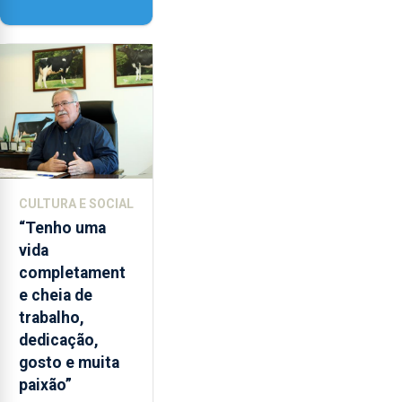
‘Lugares da
Paisagem’
CULTURA E SOCIAL
“Tenho uma
vida
completament
e cheia de
trabalho,
dedicação,
gosto e muita
paixão”