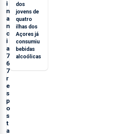
i
dos
n
jovens de
a
quatro
n
ilhas dos
c
Açores já
i
consumiu
a
bebidas
7
alcoólicas
6
7
r
e
s
p
o
s
t
a