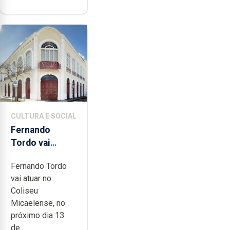
CULTURA E SOCIAL
Fernando
Tordo vai
celebrar 60
Fernando Tordo
anos de
vai atuar no
carreira no
Coliseu
Coliseu
Micaelense, no
Micaelense
próximo dia 13
de...