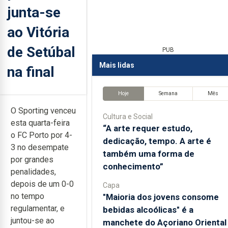
junta-se
ao Vitória
de Setúbal
PUB
Mais lidas
na final
Hoje
Semana
Mês
O Sporting venceu
Cultura e Social
esta quarta-feira
“A arte requer estudo,
o FC Porto por 4-
dedicação, tempo. A arte é
3 no desempate
também uma forma de
por grandes
conhecimento”
penalidades,
depois de um 0-0
Capa
no tempo
"Maioria dos jovens consome
regulamentar, e
bebidas alcoólicas" é a
juntou-se ao
manchete do Açoriano Oriental