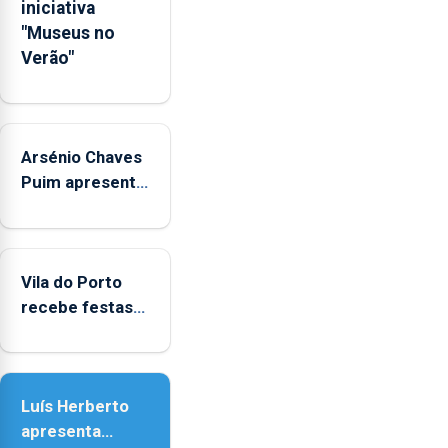
iniciativa
Regional.
"Museus no
Verão"
Arsénio Chaves
Puim apresenta
obras na
Biblioteca de
Vila do Porto
Vila do Porto
recebe festas
em honra de
Nossa Senhora
da Assunção
Luís Herberto
apresenta