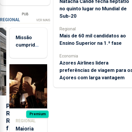
Natacha Candé fecha heptatlo
no quinto lugar no Mundial de
PUB
Sub-20
REGIONAL
VER MAIS
Regional
Mais de 60 mil candidatos ao
Missão
Ensino Superior na 1.ª fase
cumprida:
militares
Economia
açorianos
Azores Airlines lidera
regressam
preferências de viagem para o
após
Açores com larga vantagem
missão na
Roménia
P
R
Premium
R
REGIONAL
f
Maioria