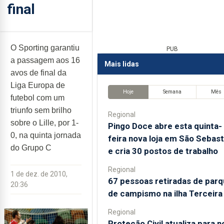
final
O Sporting garantiu
PUB
a passagem aos 16
Mais lidas
avos de final da
Liga Europa de
Hoje
Semana
Mês
futebol com um
triunfo sem brilho
Regional
sobre o Lille, por 1-
Pingo Doce abre esta quinta-
0, na quinta jornada
feira nova loja em São Sebast
do Grupo C
e cria 30 postos de trabalho
Regional
1 de dez. de 2010,
67 pessoas retiradas de par
20:36
de campismo na ilha Terceira
Regional
Proteção Civil atualiza para 