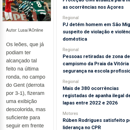
as ocorrências nos Açores
Regional
PJ detém homem em São Mig
Autor: Lusa/AOnline
suspeito de violação e violên
doméstica
Os leões, que já
Regional
podiam ter
Pessoas retiradas de zona de
alcançado tal
campismo da Praia da Vitória
feito na última
segurança na escola profissi
ronda, no campo
Regional
do Gent (derrota
Mais de 380 ocorrências
por 3-1),
fizeram
registadas de apanha ilegal d
uma exibição
lapas entre 2022 e 2026
descolorida, mas
Motores
suficiente para
Rúben Rodrigues satisfeito p
seguir em frente
liderança no CPR