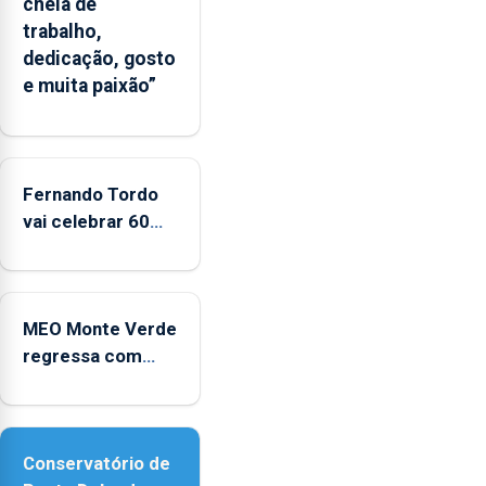
cheia de
apresenta
trabalho,
um
dedicação, gosto
“decréscimo
e muita paixão”
significativo”
da
CPUE
entre
2022
Fernando Tordo
e
vai celebrar 60
2025
anos de carreira
no Coliseu
Micaelense
MEO Monte Verde
regressa com
reforço da
acessibilidade
Conservatório de