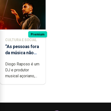
Premium
CULTURA E SOCIAL
“As pessoas fora
da música não
têm a noção do
Diogo Raposo é um
quão difícil é
DJ e produtor
produzir uma
musical açoriano,...
música”