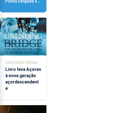
Ponta Delgada vai
contar com novos
instrumentos
CULTURA E SOCIAL
Livro leva Açores
à nova geração
açordescendent
e