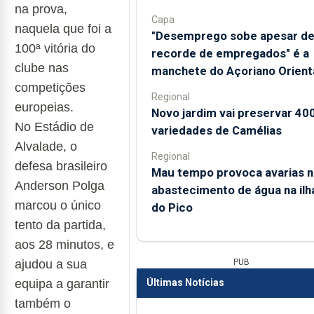
na prova,
Capa
naquela que foi a
"Desemprego sobe apesar d
100ª
vitória do
recorde de empregados" é a
clube nas
manchete do Açoriano Orient
competições
Regional
europeias.
Novo jardim vai preservar 40
No Estádio de
variedades de Camélias
Alvalade, o
Regional
defesa brasileiro
Mau tempo provoca avarias n
Anderson Polga
abastecimento de água na ilh
marcou o único
do Pico
tento da partida,
aos 28
minutos, e
ajudou a sua
PUB
equipa a garantir
Últimas Notícias
também o