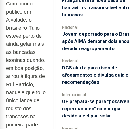
França deteta novo caso de
Com pouco
hantavírus transmissível entr
público em
humanos
Alvalade, o
brasileiro Túlio
Nacional
Jovem deportado para o Bras
esteve perto de
após AIMA demorar dois anos
ainda gelar mais
decidir reagrupamento
as bancadas
leoninas
quando,
Nacional
DGS alerta para risco de
em boa posição,
afogamentos e divulga guia 
atirou à figura de
recomendações
Rui Patrício,
naquele que foi o
Internacional
único lance de
UE prepara-se para "possívei
registo dos
repercussões" na energia
devido a eclipse solar
franceses na
primeira parte.
Nacional