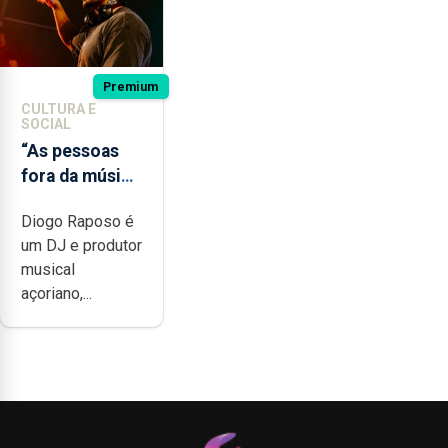
Premium
CULTURA E
SOCIAL
“As pessoas
fora da música
não têm a
Diogo Raposo é
noção do quão
um DJ e produtor
difícil é
musical
produzir uma
açoriano,...
música”