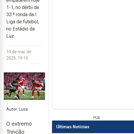
empatarem hoje
1-1, no dérbi da
33.ª ronda da I
Liga de futebol,
no Estádio da
Luz.
10 de mai. de
2025, 19:10
Autor: Lusa
PUB
O extremo
Últimas Notícias
Trincão