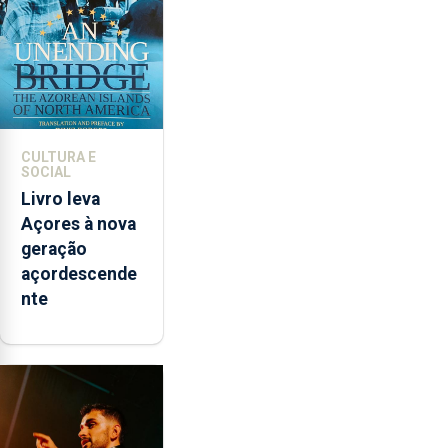
instrumentos
CULTURA E
SOCIAL
Livro leva
Açores à nova
geração
açordescende
nte