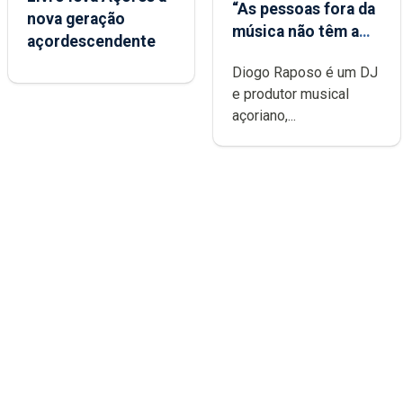
“As pessoas fora da
nova geração
música não têm a
açordescendente
noção do quão
Diogo Raposo é um DJ
difícil é produzir
e produtor musical
uma música”
açoriano,...