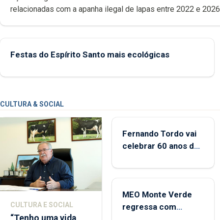
relacionadas com a apanha ilegal de lapas entre 2022 e 2026. A ilha
das Flores apresenta um “decréscimo significativo” da CPUE entr
2022 e 2025
Festas do Espírito Santo mais ecológicas
CULTURA & SOCIAL
Fernando Tordo vai
celebrar 60 anos de
carreira no Coliseu
Micaelense
MEO Monte Verde
CULTURA E SOCIAL
regressa com
“Tenho uma vida
reforço da