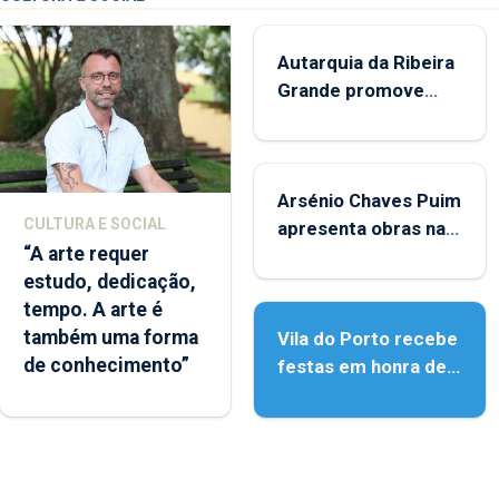
Autarquia da Ribeira
Grande promove
iniciativa "Museus no
Verão"
Arsénio Chaves Puim
CULTURA E SOCIAL
apresenta obras na
“A arte requer
Biblioteca de Vila do
estudo, dedicação,
Porto
tempo. A arte é
também uma forma
Vila do Porto recebe
de conhecimento”
festas em honra de
Nossa Senhora da
Assunção