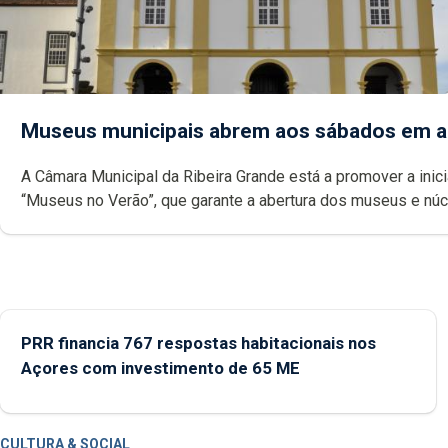
Museus municipais abrem aos sábados em 
A Câmara Municipal da Ribeira Grande está a promover a inici
“Museus no Verão”, que garante a abertura dos museus e nú
museológicos integrados na Rede Municipal de Museus aos
durante o mês de agosto, entre as 14h00 e as 18h00.
PRR financia 767 respostas habitacionais nos
Açores com investimento de 65 ME
CULTURA & SOCIAL