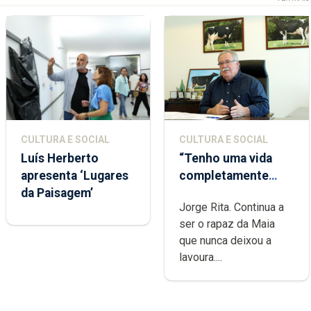
CULTURA E SOCIAL
CULTURA E SOCIAL
Luís Herberto
“Tenho uma vida
apresenta ‘Lugares
completamente
da Paisagem’
cheia de trabalho,
Jorge Rita. Continua a
dedicação, gosto e
ser o rapaz da Maia
muita paixão”
que nunca deixou a
lavoura....