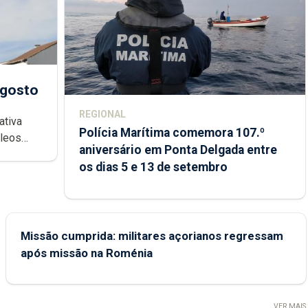
agosto
REGIONAL
ativa
Polícia Marítima comemora 107.º
cleos
aniversário em Ponta Delgada entre
 sábados
os dias 5 e 13 de setembro
Missão cumprida: militares açorianos regressam
após missão na Roménia
VER MAIS