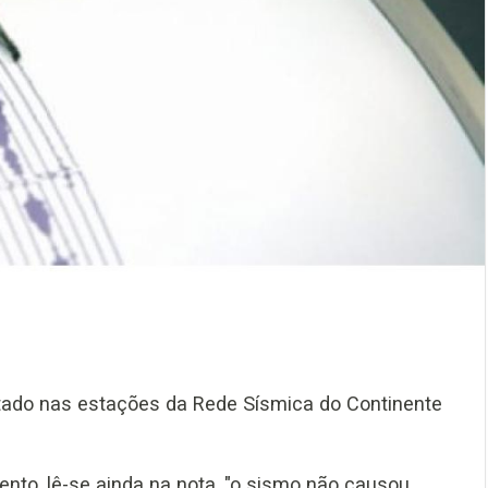
stado nas estações da Rede Sísmica do Continente
nto, lê-se ainda na nota, "o sismo não causou