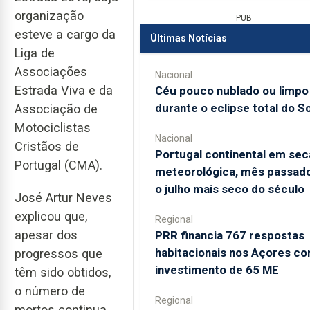
organização
PUB
esteve a cargo da
Últimas Notícias
Liga de
Associações
Nacional
Estrada Viva e da
Céu pouco nublado ou limpo
durante o eclipse total do So
Associação de
Motociclistas
Nacional
Cristãos de
Portugal continental em sec
Portugal (CMA).
meteorológica, mês passado
o julho mais seco do século
José Artur Neves
explicou que,
Regional
apesar dos
PRR financia 767 respostas
habitacionais nos Açores c
progressos que
investimento de 65 ME
têm sido obtidos,
o número de
Regional
mortos continua