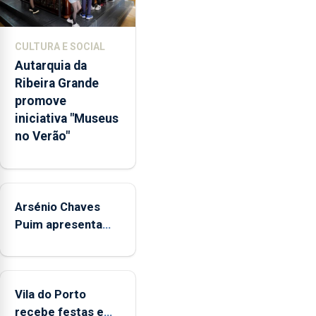
e
abrange
767
CULTURA E SOCIAL
respostas
Autarquia da
habitacionais,
Ribeira Grande
anunciou
promove
o
iniciativa "Museus
Governo
no Verão"
Regional.
Arsénio Chaves
Puim apresenta
obras na Biblioteca
de Vila do Porto
Vila do Porto
recebe festas em