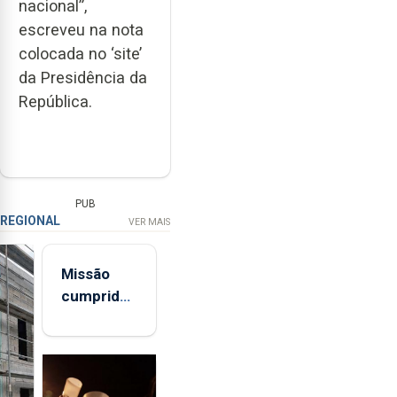
nacional”,
escreveu na nota
colocada no ‘site’
da Presidência da
República.
PUB
REGIONAL
VER MAIS
Missão
cumprida:
militares
açorianos
regressam
após