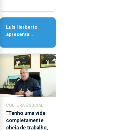
honra de Nossa
Senhora da
Assunção
Luís Herberto
apresenta
‘Lugares da
Paisagem’
CULTURA E SOCIAL
“Tenho uma vida
completamente
cheia de trabalho,