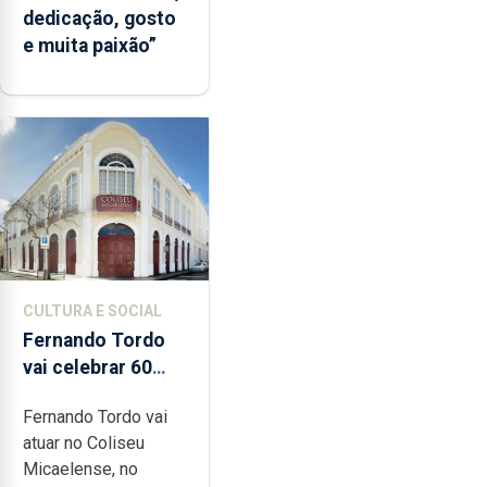
dedicação, gosto
e muita paixão”
CULTURA E SOCIAL
Fernando Tordo
vai celebrar 60
anos de carreira
Fernando Tordo vai
no Coliseu
atuar no Coliseu
Micaelense
Micaelense, no