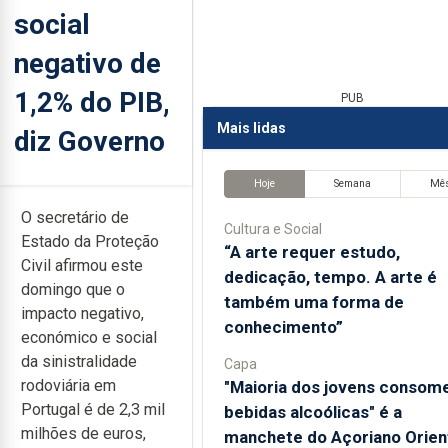
social
negativo de
1,2% do PIB,
PUB
Mais lidas
diz Governo
Hoje
Semana
Mê
O secretário de
Cultura e Social
Estado da Proteção
“A arte requer estudo,
Civil afirmou este
dedicação, tempo. A arte é
domingo que o
também uma forma de
impacto negativo,
conhecimento”
económico e social
da sinistralidade
Capa
rodoviária em
"Maioria dos jovens consom
Portugal é de 2,3 mil
bebidas alcoólicas" é a
milhões de euros,
manchete do Açoriano Orien