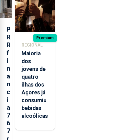
missão na
Roménia
P
R
Premium
R
REGIONAL
f
Maioria
i
dos
n
jovens de
a
quatro
n
ilhas dos
c
Açores já
i
consumiu
a
bebidas
7
alcoólicas
6
7
r