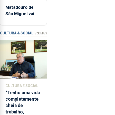
pública regional
estrados,
Matadouro de
permitindo
São Miguel vai
reforçar
ser alvo de
as
requalificação
condições
de
CULTURA & SOCIAL
VER MAIS
ensino
da
instituição
CULTURA E SOCIAL
“Tenho uma vida
completamente
cheia de
trabalho,