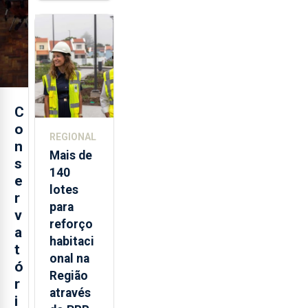
está de
regresso
aos
Açores
C
o
REGIONAL
n
Mais de
s
140
e
lotes
r
para
v
reforço
a
habitaci
t
onal na
ó
Região
r
através
i