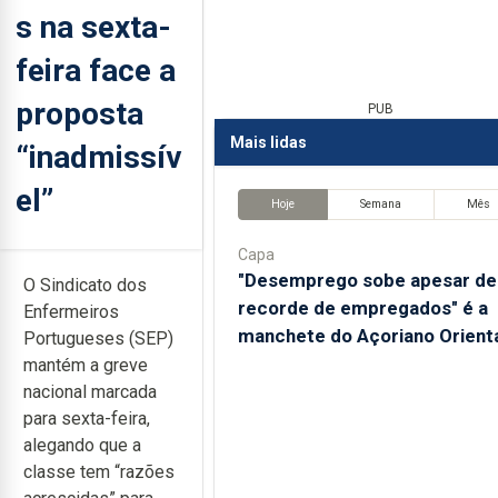
s na sexta-
feira face a
proposta
PUB
Mais lidas
“inadmissív
el”
Hoje
Semana
Mês
Capa
"Desemprego sobe apesar de
O Sindicato dos
recorde de empregados" é a
Enfermeiros
manchete do Açoriano Orient
Portugueses (SEP)
mantém a greve
nacional marcada
para sexta-feira,
alegando que a
classe tem “razões