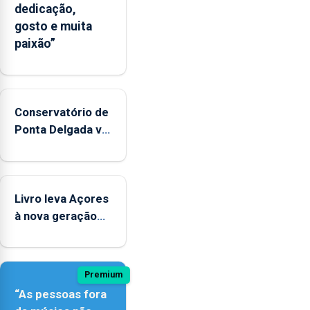
dedicação,
gosto e muita
paixão”
Conservatório de
Ponta Delgada vai
contar com
novos
instrumentos
Livro leva Açores
à nova geração
açordescendente
Premium
“As pessoas fora