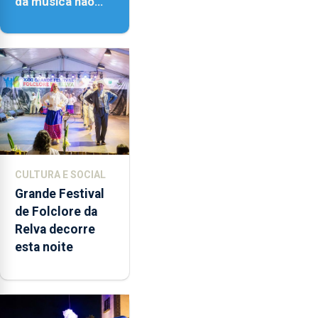
da música não
têm a noção do
quão difícil é
produzir uma
música”
CULTURA E SOCIAL
Grande Festival
de Folclore da
Relva decorre
esta noite