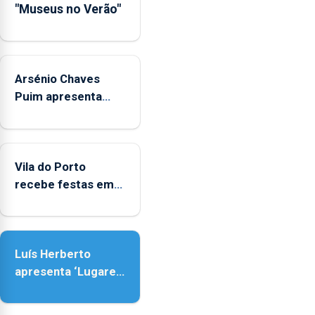
"Museus no Verão"
de
Museus
aos
sábados
Arsénio Chaves
durante
o
Puim apresenta
mês
obras na Biblioteca
de
de Vila do Porto
agosto,
entre
Vila do Porto
as
recebe festas em
14h00
honra de Nossa
e
Senhora da
as
Assunção
18h00.
Luís Herberto
apresenta ‘Lugares
da Paisagem’