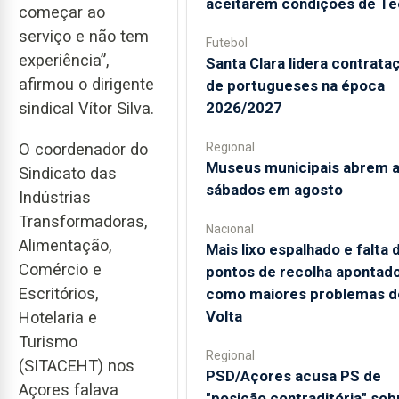
aceitarem condições de Te
começar ao
serviço e não tem
Futebol
experiência”,
Santa Clara lidera contrata
afirmou o dirigente
de portugueses na época
sindical Vítor Silva.
2026/2027
Regional
O coordenador do
Museus municipais abrem 
Sindicato das
sábados em agosto
Indústrias
Transformadoras,
Nacional
Alimentação,
Mais lixo espalhado e falta 
Comércio e
pontos de recolha apontad
Escritórios,
como maiores problemas d
Volta
Hotelaria e
Turismo
Regional
(SITACEHT) nos
PSD/Açores acusa PS de
Açores falava
"posição contraditória" sob