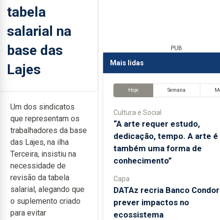
tabela
salarial na
base das
PUB
Mais lidas
Lajes
Hoje
Semana
M
Um dos sindicatos
Cultura e Social
que representam os
“A arte requer estudo,
trabalhadores da base
dedicação, tempo. A arte é
das Lajes, na ilha
também uma forma de
Terceira, insistiu na
conhecimento”
necessidade de
revisão da tabela
Capa
salarial, alegando que
DATAz recria Banco Condor
o suplemento criado
prever impactos no
para evitar
ecossistema