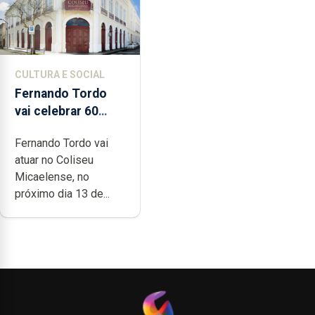
CULTURA E SOCIAL
Fernando Tordo
vai celebrar 60
anos de carreira no
Fernando Tordo vai
Coliseu
atuar no Coliseu
Micaelense
Micaelense, no
próximo dia 13 de...