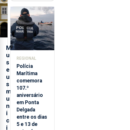
contraditória"
sobre
evolução
turística
M
u
REGIONAL
s
Polícia
e
Marítima
u
comemora
s
107.º
m
aniversário
u
em Ponta
n
Delgada
i
entre os dias
c
5 e 13 de
i