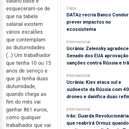
salário base e
esqueceram-se de
Capa
DATAz recria Banco Condor
que na tabela
prever impactos no
salarial existem
ecossistema
vários escalões
que contemplam
Internacional
as diuturnidades
Ucrânia: Zelensky agradece
(…) Um trabalhador
Senado dos EUA aprovação
que tenha 10 ou 15
sanções contra Rússia e Ir
anos de serviço e
Internacional
que já tenha duas
Ucrânia: Kiev ataca sul e
diuturnidade,
sudoeste da Rússia com 4
quando chega ao
drones e danifica duas refin
fim do mês vai
ganhar 861 euros,
Internacional
Irão: Guarda Revolucionária
como qualquer
que reabrirá Ormuz quando
trabalhador que vai