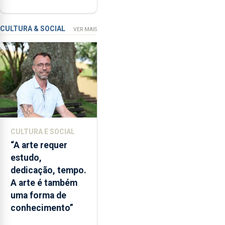
regressam após
no
missão na Roménia
Verão”,
que
CULTURA & SOCIAL
VER MAIS
garante
a
abertura
dos
museus
e
núcleos
museológicos
CULTURA E SOCIAL
integrados
“A arte requer
na
estudo,
Rede
dedicação, tempo.
Municipal
A arte é também
de
uma forma de
Museus
conhecimento”
aos
sábados