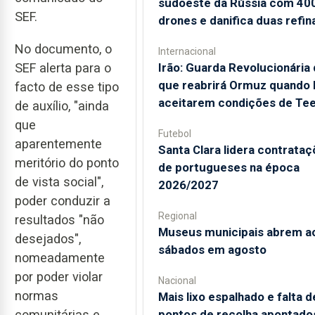
sudoeste da Rússia com 40
SEF.
drones e danifica duas refin
No documento, o
Internacional
Irão: Guarda Revolucionária 
SEF alerta para o
que reabrirá Ormuz quando
facto de esse tipo
aceitarem condições de Te
de auxílio, "ainda
que
Futebol
aparentemente
Santa Clara lidera contrata
meritório do ponto
de portugueses na época
de vista social",
2026/2027
poder conduzir a
Regional
resultados "não
Museus municipais abrem a
desejados",
sábados em agosto
nomeadamente
por poder violar
Nacional
normas
Mais lixo espalhado e falta d
pontos de recolha apontado
comunitárias e