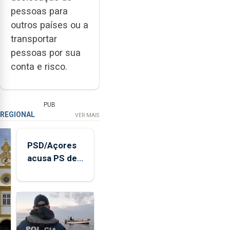
pessoas para
outros países ou a
transportar
pessoas por sua
conta e risco.
PUB
REGIONAL
VER MAIS
PSD/Açores
acusa PS de
"posição
contraditória"
sobre
evolução
turística