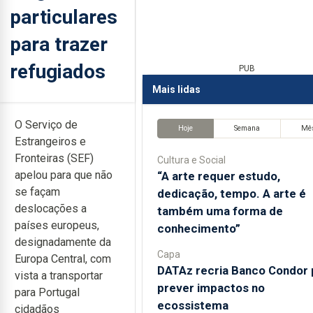
particulares
para trazer
refugiados
PUB
Mais lidas
O Serviço de
Hoje
Semana
Mê
Estrangeiros e
Fronteiras (SEF)
Cultura e Social
apelou para que não
“A arte requer estudo,
se façam
dedicação, tempo. A arte é
deslocações a
também uma forma de
países europeus,
conhecimento”
designadamente da
Capa
Europa Central, com
DATAz recria Banco Condor 
vista a transportar
prever impactos no
para Portugal
ecossistema
cidadãos