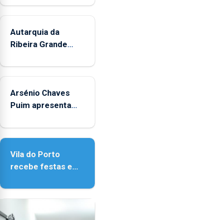
durante
o
mês
Autarquia da
de
Ribeira Grande
agosto,
promove iniciativa
entre
"Museus no Verão"
as
14h00
Arsénio Chaves
e
Puim apresenta
as
obras na Biblioteca
18h00.
de Vila do Porto
Vila do Porto
recebe festas em
honra de Nossa
Senhora da
Assunção