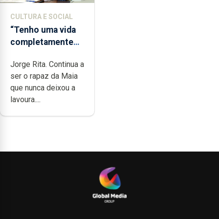
CULTURA E SOCIAL
“Tenho uma vida
completamente
cheia de trabalho,
Jorge Rita. Continua a
dedicação, gosto
ser o rapaz da Maia
e muita paixão”
que nunca deixou a
lavoura....