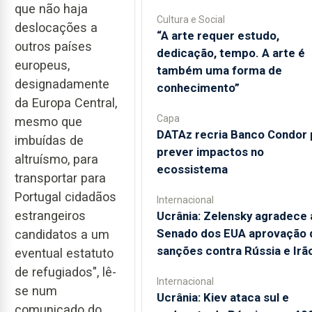
que não haja
Cultura e Social
deslocações a
“A arte requer estudo,
outros países
dedicação, tempo. A arte é
europeus,
também uma forma de
designadamente
conhecimento”
da Europa Central,
Capa
mesmo que
DATAz recria Banco Condor 
imbuídas de
prever impactos no
altruísmo, para
ecossistema
transportar para
Portugal cidadãos
Internacional
estrangeiros
Ucrânia: Zelensky agradece 
Senado dos EUA aprovação 
candidatos a um
sanções contra Rússia e Irã
eventual estatuto
de refugiados", lê-
Internacional
se num
Ucrânia: Kiev ataca sul e
comunicado do