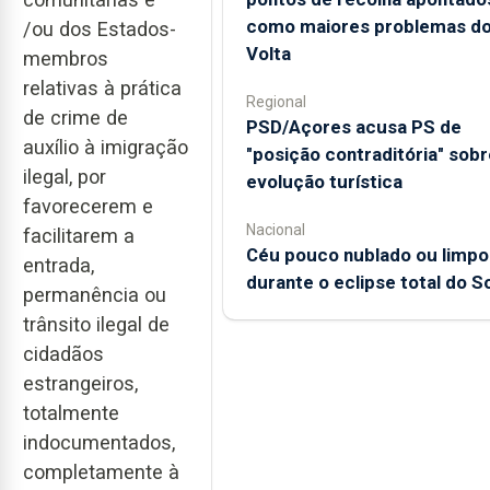
como maiores problemas d
/ou dos Estados-
Volta
membros
relativas à prática
Regional
de crime de
PSD/Açores acusa PS de
auxílio à imigração
"posição contraditória" sobr
ilegal, por
evolução turística
favorecerem e
Nacional
facilitarem a
Céu pouco nublado ou limpo
entrada,
durante o eclipse total do So
permanência ou
trânsito ilegal de
cidadãos
estrangeiros,
totalmente
indocumentados,
completamente à