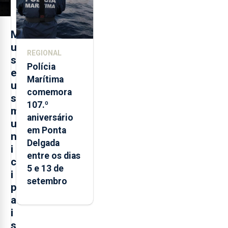
M
u
REGIONAL
s
Polícia
e
Marítima
u
comemora
s
107.º
m
aniversário
u
em Ponta
n
Delgada
i
entre os dias
c
5 e 13 de
i
setembro
p
a
i
s