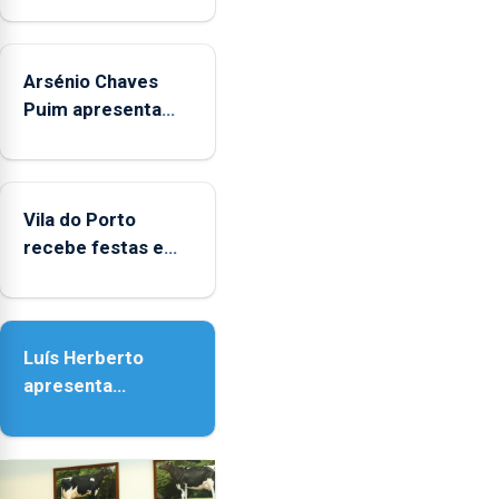
Museus
aos
sábados
Arsénio Chaves
durante
o
Puim apresenta
mês
obras na Biblioteca
de
de Vila do Porto
agosto,
entre
Vila do Porto
as
recebe festas em
14h00
honra de Nossa
e
Senhora da
as
Assunção
18h00.
Luís Herberto
apresenta
‘Lugares da
Paisagem’