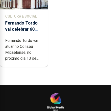
CULTURA E SOCIAL
Fernando Tordo
vai celebrar 60
anos de carreira
Fernando Tordo vai
no Coliseu
atuar no Coliseu
Micaelense
Micaelense, no
próximo dia 13 de...