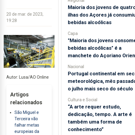
Regional
Maioria dos jovens de quatr
ilhas dos Açores já consumi
20 de mar. de 2023,
19:28
bebidas alcoólicas
Capa
"Maioria dos jovens consom
bebidas alcoólicas" é a
manchete do Açoriano Orien
Nacional
Portugal continental em sec
Autor: Lusa/AO Online
meteorológica, mês passado
o julho mais seco do século
Artigos
Cultura e Social
relacionados
“A arte requer estudo,
São Miguel e
dedicação, tempo. A arte é
Terceira vão
também uma forma de
falhar metas
conhecimento”
europeias da