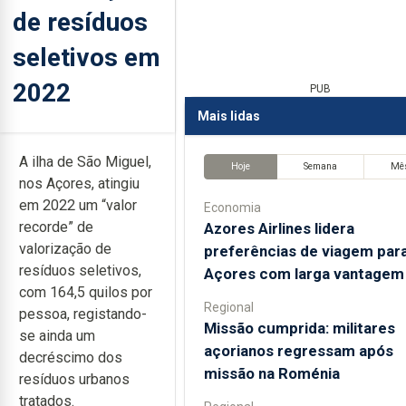
de resíduos
seletivos em
2022
PUB
Mais lidas
A ilha de São Miguel,
Hoje
Semana
Mê
nos Açores, atingiu
em 2022 um “valor
Economia
recorde” de
Azores Airlines lidera
valorização de
preferências de viagem par
resíduos seletivos,
Açores com larga vantagem
com 164,5 quilos por
Regional
pessoa, registando-
Missão cumprida: militares
se ainda um
açorianos regressam após
decréscimo dos
missão na Roménia
resíduos urbanos
tratados.