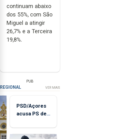
continuam abaixo
dos 55%, com São
Miguel a atingir
26,7% e a Terceira
19,8%.
PUB
REGIONAL
VER MAIS
PSD/Açores
acusa PS de
"posição
contraditória"
sobre