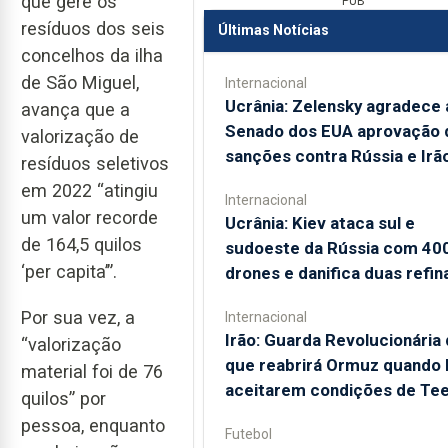
que gere os
PUB
resíduos dos seis
Últimas Notícias
concelhos da ilha
de São Miguel,
Internacional
Ucrânia: Zelensky agradece 
avança que a
Senado dos EUA aprovação 
valorização de
sanções contra Rússia e Irã
resíduos seletivos
em 2022 “atingiu
Internacional
um valor recorde
Ucrânia: Kiev ataca sul e
de 164,5 quilos
sudoeste da Rússia com 40
‘per capita’”.
drones e danifica duas refin
Por sua vez, a
Internacional
Irão: Guarda Revolucionária 
“valorização
que reabrirá Ormuz quando
material foi de 76
aceitarem condições de Te
quilos” por
pessoa, enquanto
Futebol