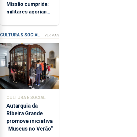
Missão cumprida:
ME
iniciativa
militares açorianos
“Museus
regressam após
no
missão na Roménia
Verão”,
que
CULTURA & SOCIAL
VER MAIS
garante
a
abertura
dos
museus
e
núcleos
museológicos
CULTURA E SOCIAL
integrados
Autarquia da
na
Ribeira Grande
Rede
promove iniciativa
Municipal
"Museus no Verão"
de