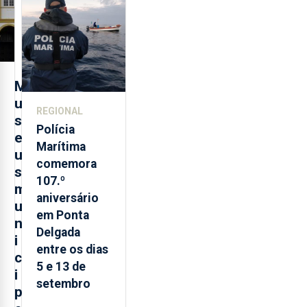
evolução
turística
M
u
REGIONAL
s
Polícia
e
Marítima
u
comemora
s
107.º
m
aniversário
u
em Ponta
n
Delgada
i
entre os dias
c
5 e 13 de
i
setembro
p