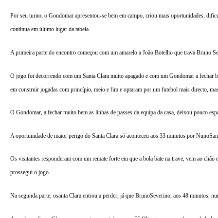
Por seu turno, o Gondomar apresentou-se bem em campo, criou mais oportunidades, dificul
continua em último lugar da tabela.
A primeira parte do encontro começou com um amarelo a João Botelho que trava Bruno Se
O jogo foi decorrendo com um Santa Clara muito apagado e com um Gondomar a fechar be
em construir jogadas com princípio, meio e fim e optaram por um futebol mais directo,
O Gondomar, a fechar muito bem as linhas de passes da equipa da casa, deixou pouco espa
A oportunidade de maior perigo do Santa Clara só aconteceu aos 33 minutos por NunoSan
Os visitantes responderam com um remate forte em que a bola bate na trave, vem ao chão e 
prossegui o jogo.
Na segunda parte, osanta Clara entrou a perder, já que BrunoSeverino, aos 48 minutos, num