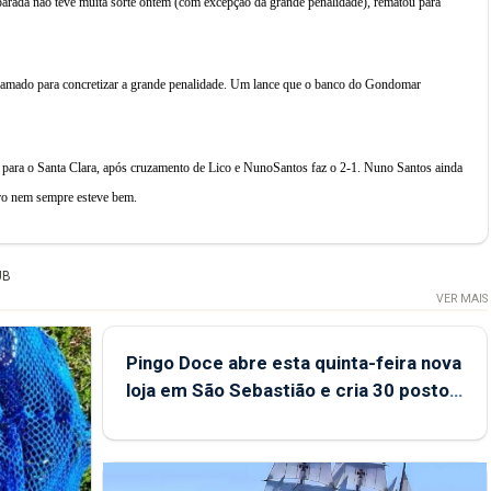
a parada não teve muita sorte ontem (com excepção da grande penalidade), rematou para
 chamado para concretizar a grande penalidade. Um lance que o banco do Gondomar
 para o Santa Clara, após cruzamento de Lico e NunoSantos faz o 2-1. Nuno Santos ainda
iro nem sempre esteve bem.
UB
VER MAIS
Pingo Doce abre esta quinta-feira nova
loja em São Sebastião e cria 30 postos
de trabalho