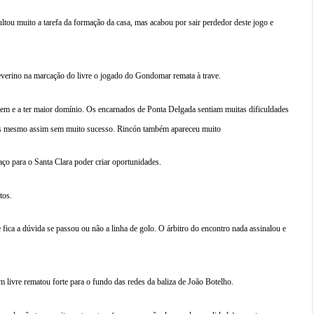
tou muito a tarefa da formação da casa, mas acabou por sair perdedor deste jogo e
verino na marcação do livre o jogado do Gondomar remata à trave.
m e a ter maior domínio. Os encarnados de Ponta Delgada sentiam muitas dificuldades
 mas mesmo assim sem muito sucesso. Rincón também apareceu muito
ço para o Santa Clara poder criar oportunidades.
tos.
fica a dúvida se passou ou não a linha de golo. O árbitro do encontro nada assinalou e
 livre rematou forte para o fundo das redes da baliza de João Botelho.