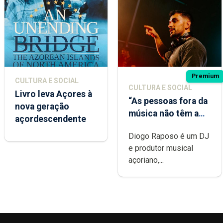
Premium
CULTURA E SOCIAL
CULTURA E SOCIAL
Livro leva Açores à
“As pessoas fora da
nova geração
música não têm a
açordescendente
noção do quão
Diogo Raposo é um DJ
difícil é produzir
e produtor musical
uma música”
açoriano,...