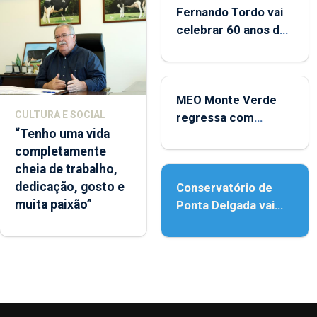
Fernando Tordo vai
celebrar 60 anos de
carreira no Coliseu
Micaelense
MEO Monte Verde
CULTURA E SOCIAL
regressa com
“Tenho uma vida
reforço da
completamente
acessibilidade
cheia de trabalho,
dedicação, gosto e
Conservatório de
muita paixão”
Ponta Delgada vai
contar com novos
instrumentos