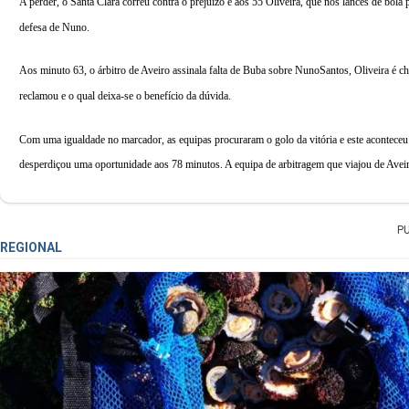
A perder, o Santa Clara correu contra o prejuízo e aos 55 Oliveira, que nos lances de bol
defesa de Nuno.
Aos minuto 63, o árbitro de Aveiro assinala falta de Buba sobre NunoSantos, Oliveira é
reclamou e o qual deixa-se o benefício da dúvida.
Com uma igualdade no marcador, as equipas procuraram o golo da vitória e este aconteceu
desperdiçou uma oportunidade aos 78 minutos. A equipa de arbitragem que viajou de Ave
P
REGIONAL