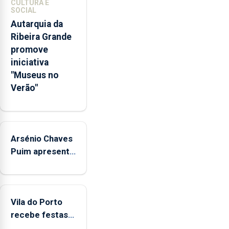
CULTURA E
pessoais,
SOCIAL
emocionais
Autarquia da
e
Ribeira Grande
sociais
promove
junto
iniciativa
das
"Museus no
crianças
Verão"
Arsénio Chaves
Puim apresenta
obras na
Biblioteca de
Vila do Porto
Vila do Porto
recebe festas
em honra de