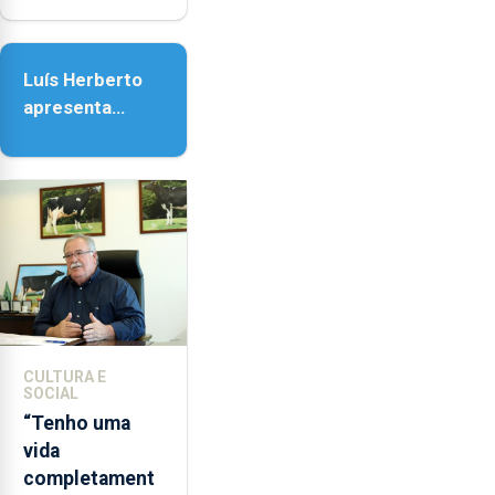
Nossa Senhora
da Assunção
Luís Herberto
apresenta
‘Lugares da
Paisagem’
CULTURA E
SOCIAL
“Tenho uma
vida
completament