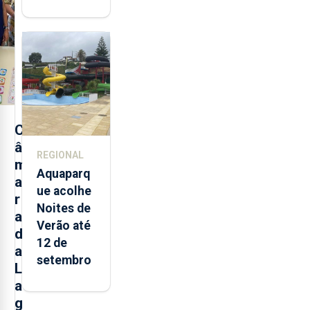
mais de 32
toneladas
de
alimentos
entre
2021 e
2025 nos
Açores
C
â
REGIONAL
m
Aquaparq
a
ue acolhe
r
Noites de
a
Verão até
d
12 de
a
setembro
L
a
g