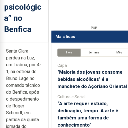
psicológic
a” no
Benfica
PUB
Mais lidas
Santa Clara
Hoje
Semana
Mês
perdeu na Luz,
em Lisboa, por 4-
Capa
1, na estreia de
"Maioria dos jovens consome
Bruno Lage no
bebidas alcoólicas" é a
comando técnico
manchete do Açoriano Oriental
do Benfica, após
Cultura e Social
o despedimento
“A arte requer estudo,
de Roger
dedicação, tempo. A arte é
Schmidt, em
também uma forma de
partida da quinta
conhecimento”
jornada do