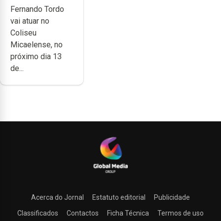
Fernando Tordo
anos de
vai atuar no
carreira no
Coliseu
Coliseu
Micaelense, no
Micaelense
próximo dia 13
de...
Acerca do Jornal
Estatuto editorial
Publicidade
Classificados
Contactos
Ficha Técnica
Termos de uso