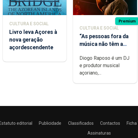
Premium
CULTURA E SOCIAL
CULTURA E SOCIAL
Livro leva Açores à
“As pessoas fora da
nova geração
música não têm a
açordescendente
noção do quão
Diogo Raposo é um DJ
difícil é produzir
e produtor musical
uma música”
açoriano,...
Estatuto editorial
Publicidade
Classificados
Contactos
Ficha
Assinaturas