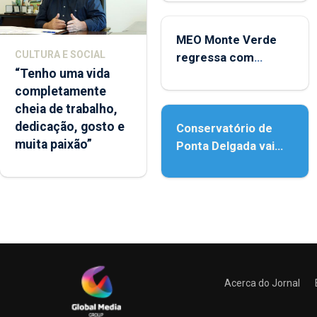
Micaelense
MEO Monte Verde
CULTURA E SOCIAL
regressa com
“Tenho uma vida
reforço da
completamente
acessibilidade
cheia de trabalho,
dedicação, gosto e
Conservatório de
muita paixão”
Ponta Delgada vai
contar com novos
instrumentos
Acerca do Jornal