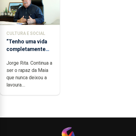
CULTURA E SOCIAL
“Tenho uma vida
completamente
cheia de trabalho,
Jorge Rita. Continua a
dedicação, gosto e
ser o rapaz da Maia
muita paixão”
que nunca deixou a
lavoura....