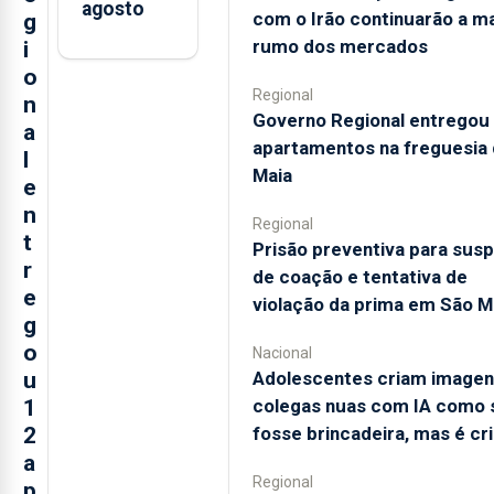
agosto
com o Irão continuarão a m
g
rumo dos mercados
i
o
Regional
n
Governo Regional entregou
a
apartamentos na freguesia 
l
Maia
e
n
Regional
t
Prisão preventiva para susp
r
de coação e tentativa de
e
violação da prima em São M
g
o
Nacional
Adolescentes criam imagen
u
colegas nuas com IA como 
1
fosse brincadeira, mas é cr
2
a
Regional
p