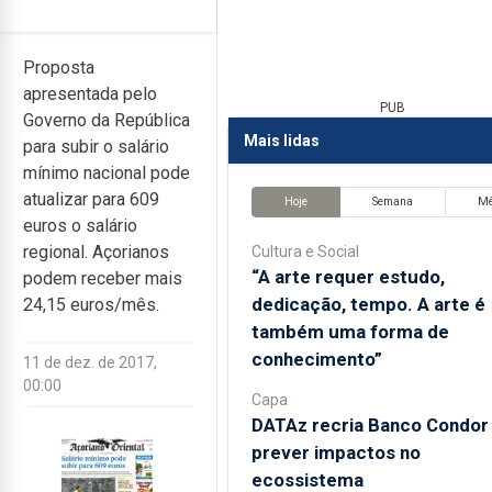
Proposta
apresentada pelo
PUB
Governo da República
Mais lidas
para subir o salário
mínimo nacional pode
atualizar para 609
Hoje
Semana
M
euros o salário
regional. Açorianos
Cultura e Social
“A arte requer estudo,
podem receber mais
dedicação, tempo. A arte é
24,15 euros/mês.
também uma forma de
conhecimento”
11 de dez. de 2017,
00:00
Capa
DATAz recria Banco Condor
prever impactos no
ecossistema