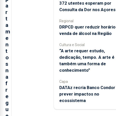
372 utentes esperam por
a
Consulta da Dor nos Açores
r
t
Regional
a
DRPCD quer reduzir horário
m
venda de álcool na Região
e
n
Cultura e Social
t
“A arte requer estudo,
o
dedicação, tempo. A arte é
s
também uma forma de
n
conhecimento”
a
Capa
f
DATAz recria Banco Condor
r
prever impactos no
e
ecossistema
g
u
e