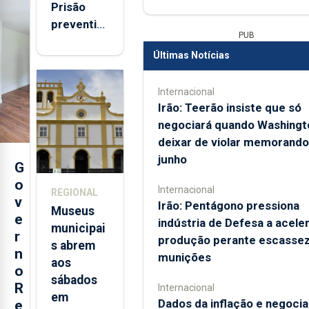
Prisão
preventiva
PUB
para
Últimas Notícias
suspeito
de coação
Internacional
e
Irão: Teerão insiste que só
tentativa
negociará quando Washingt
de
deixar de violar memorando
violação
junho
da prima
G
em São
o
Internacional
REGIONAL
Miguel
v
Irão: Pentágono pressiona
Museus
e
indústria de Defesa a acele
municipai
r
produção perante escassez
s abrem
n
munições
aos
o
sábados
R
Internacional
em
Dados da inflação e negoci
e