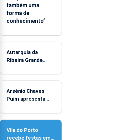
também uma
forma de
conhecimento”
Autarquia da
Ribeira Grande
promove iniciativa
"Museus no Verão"
Arsénio Chaves
Puim apresenta
obras na Biblioteca
de Vila do Porto
Vila do Porto
recebe festas em