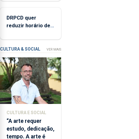
nos Açores
com
opção
DRPCD quer
de
reduzir horário de
compra,
venda de álcool na
num
Região
investimento
de
CULTURA & SOCIAL
VER MAIS
2,3
milhões
de
euros.
CULTURA E SOCIAL
“A arte requer
estudo, dedicação,
tempo. A arte é