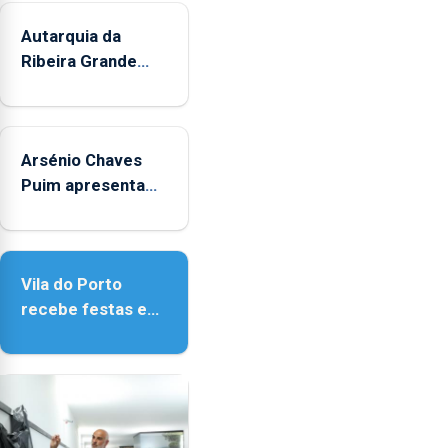
Pedro
Fins
Autarquia da
elogia
Ribeira Grande
o
promove iniciativa
modelo
"Museus no
introduzido
Verão"
na
Arsénio Chaves
Madeira.
Puim apresenta
obras na
Biblioteca de Vila
do Porto
Vila do Porto
recebe festas em
honra de Nossa
Senhora da
Assunção