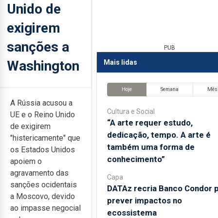
Unido de
exigirem
sanções a
PUB
Washington
Mais lidas
Hoje
Semana
Mês
A Rússia acusou a
Cultura e Social
UE e o Reino Unido
“A arte requer estudo,
de exigirem
dedicação, tempo. A arte é
"histericamente" que
também uma forma de
os Estados Unidos
conhecimento”
apoiem o
agravamento das
Capa
sanções ocidentais
DATAz recria Banco Condor 
a Moscovo, devido
prever impactos no
ao impasse negocial
ecossistema