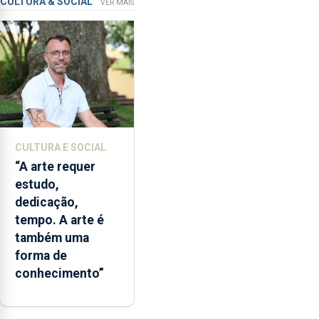
investimento de
do
CULTURA & SOCIAL
VER MAIS
horário
65 ME
de
venda
de
álcool
à
noite,
com
CULTURA E SOCIAL
o
“A arte requer
objetivo
estudo,
de
dedicação,
diminuir
tempo. A arte é
consumos
também uma
excessivos
forma de
e
conhecimento”
comportamentos
de
risco.