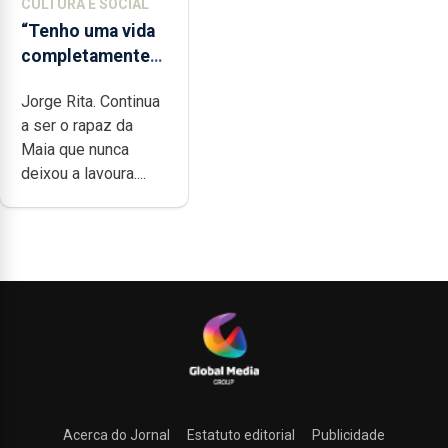
CULTURA E SOCIAL
“Tenho uma vida
completamente
cheia de trabalho,
Jorge Rita. Continua
dedicação, gosto
a ser o rapaz da
e muita paixão”
Maia que nunca
deixou a lavoura....
Acerca do Jornal
Estatuto editorial
Publicidade