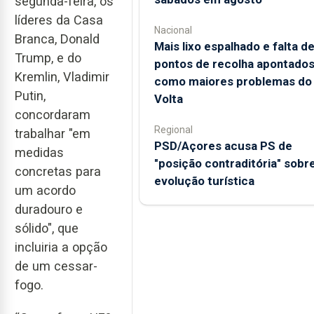
segunda-feira, os
líderes da Casa
Nacional
Branca, Donald
Mais lixo espalhado e falta d
Trump, e do
pontos de recolha apontado
Kremlin, Vladimir
como maiores problemas do
Putin,
Volta
concordaram
Regional
trabalhar "em
PSD/Açores acusa PS de
medidas
"posição contraditória" sobr
concretas para
evolução turística
um acordo
duradouro e
sólido", que
incluiria a opção
de um cessar-
fogo.