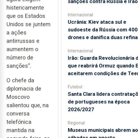
sanções contra Rússia e Irão
histericamente
Internacional
que os Estados
Ucrânia: Kiev ataca sul e
Unidos se juntem
sudoeste da Rússia com 400
a ações
drones e danifica duas refina
antirrussas e
aumentem o
Internacional
número de
Irão: Guarda Revolucionária d
que reabrirá Ormuz quando 
sanções”.
aceitarem condições de Tee
O chefe da
Futebol
diplomacia de
Santa Clara lidera contrataç
Moscovo
de portugueses na época
salientou que, na
2026/2027
conversa
telefónica
Regional
mantida na
Museus municipais abrem ao
sábados em agosto