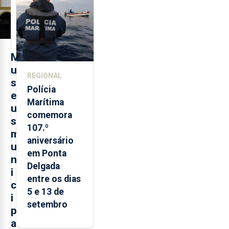
evolução
turística
M
u
REGIONAL
s
Polícia
e
Marítima
u
comemora
s
107.º
m
aniversário
u
em Ponta
n
Delgada
i
entre os dias
c
5 e 13 de
i
setembro
p
a