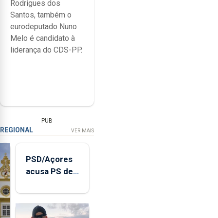
Rodrigues dos
Santos, também o
eurodeputado Nuno
Melo é candidato à
liderança do CDS-PP.
PUB
REGIONAL
VER MAIS
PSD/Açores
acusa PS de
"posição
contraditória"
sobre