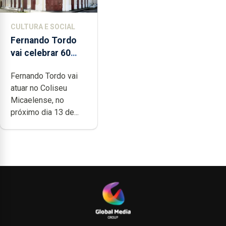
CULTURA E SOCIAL
Fernando Tordo
vai celebrar 60
anos de carreira
Fernando Tordo vai
no Coliseu
atuar no Coliseu
Micaelense
Micaelense, no
próximo dia 13 de...