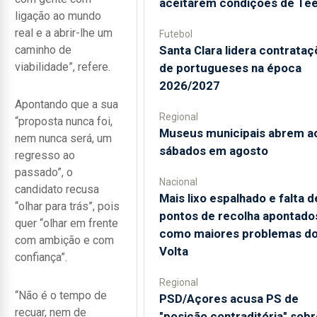
aceitarem condições de Te
ligação ao mundo
real e a abrir-lhe um
Futebol
caminho de
Santa Clara lidera contrata
viabilidade”, refere.
de portugueses na época
2026/2027
Apontando que a sua
Regional
“proposta nunca foi,
Museus municipais abrem a
nem nunca será, um
sábados em agosto
regresso ao
passado”, o
Nacional
candidato recusa
Mais lixo espalhado e falta d
“olhar para trás”, pois
pontos de recolha apontado
quer “olhar em frente
como maiores problemas d
com ambição e com
Volta
confiança”.
Regional
“Não é o tempo de
PSD/Açores acusa PS de
recuar, nem de
"posição contraditória" sobr