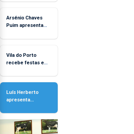
aos
sábados
Arsénio Chaves
durante
o
Puim apresenta
mês
obras na Biblioteca
de
de Vila do Porto
agosto,
entre
Vila do Porto
as
recebe festas em
14h00
honra de Nossa
e
Senhora da
as
Assunção
18h00.
Luís Herberto
apresenta
‘Lugares da
Paisagem’