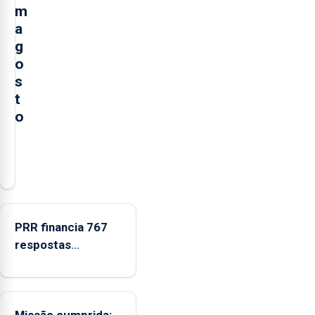
m
a
g
o
s
t
o
A
Câmara
Municipal
da
Ribeira
PRR financia 767
Grande
respostas
está
habitacionais nos
a
Açores com
promover
investimento de 65
a
Missão cumprida: