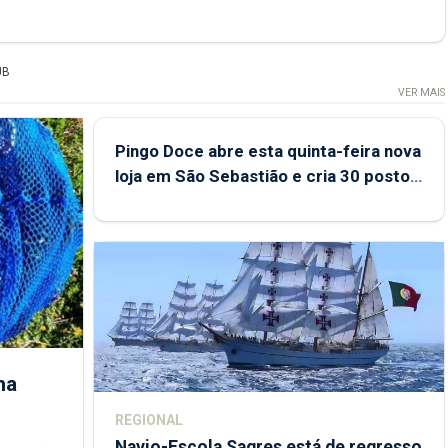
UB
VER MAIS
Pingo Doce abre esta quinta-feira nova
loja em São Sebastião e cria 30 postos
de trabalho
ha
REGIONAL
Navio-Escola Sagres está de regresso