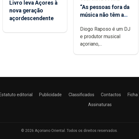
Livro leva Açores à
“As pessoas fora da
nova geração
música não têm a
açordescendente
noção do quão
Diogo Raposo é um DJ
difícil é produzir
e produtor musical
uma música”
açoriano,...
Estatuto editorial
Publicidade
Classificados
Contactos
Ficha
Assinaturas
© 2026 Açoriano Oriental. Todos os direitos reservados.