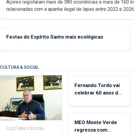
Açores registaram mais de 380 ocorrências e mais de 160 inspeções
relacionadas com a apanha ilegal de lapas entre 2022 e 2026. A ilha
das Flores apresenta um “decréscimo significativo” da CPUE entr
2022 e 2025
Festas do Espírito Santo mais ecológicas
CULTURA & SOCIAL
Fernando Tordo vai
celebrar 60 anos de
carreira no Coliseu
Micaelense
MEO Monte Verde
CULTURA E SOCIAL
regressa com