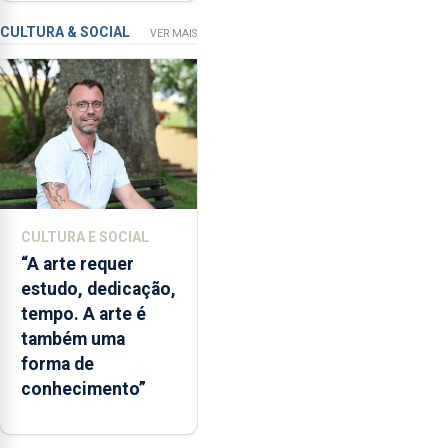
freguesia da Maia
de
CULTURA & SOCIAL
VER MAIS
financiamento
para
os
bombeiros
dos
Açores
com
responsabilidades
partilhadas
CULTURA E SOCIAL
entre
“A arte requer
o
estudo, dedicação,
Governo
tempo. A arte é
Regional
também uma
e
forma de
os
conhecimento”
municípios.