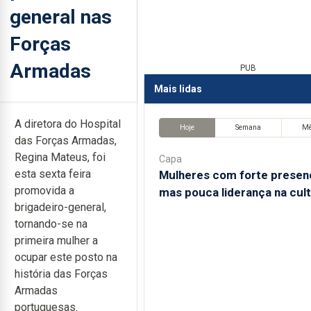
general nas
Forças
Armadas
PUB
Mais lidas
A diretora do Hospital
Hoje
Semana
M
das Forças Armadas,
Regina Mateus, foi
Capa
esta sexta feira
Mulheres com forte presen
promovida a
mas pouca liderança na cul
brigadeiro-general,
tornando-se na
primeira mulher a
ocupar este posto na
história das Forças
Armadas
portuguesas.