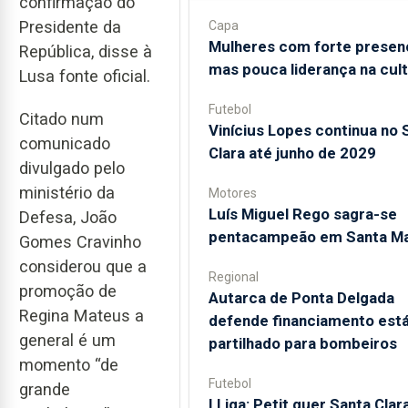
confirmação do
Presidente da
Capa
Mulheres com forte presen
República, disse à
mas pouca liderança na cul
Lusa fonte oficial.
Futebol
Citado num
Vinícius Lopes continua no 
comunicado
Clara até junho de 2029
divulgado pelo
ministério da
Motores
Luís Miguel Rego sagra-se
Defesa, João
pentacampeão em Santa Ma
Gomes Cravinho
considerou que a
Regional
promoção de
Autarca de Ponta Delgada
Regina Mateus a
defende financiamento está
general é um
partilhado para bombeiros
momento “de
Futebol
grande
I Liga: Petit quer Santa Clar