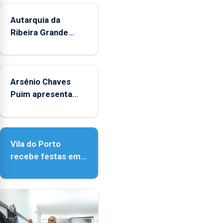
Autarquia da
Ribeira Grande
promove iniciativa
"Museus no Verão"
Arsénio Chaves
Puim apresenta
obras na Biblioteca
de Vila do Porto
Vila do Porto
recebe festas em
honra de Nossa
Senhora da
Assunção