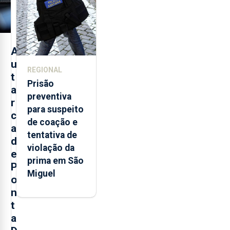
dos Açores
A
u
REGIONAL
t
Prisão
a
preventiva
r
para suspeito
c
de coação e
a
tentativa de
d
violação da
e
prima em São
P
Miguel
o
n
t
a