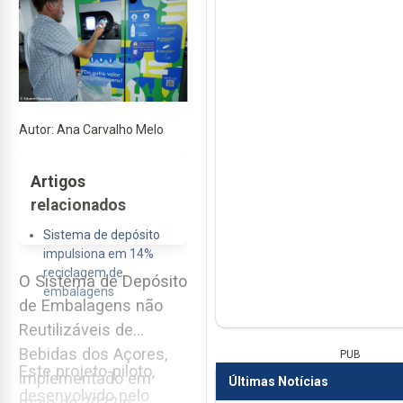
Autor: Ana Carvalho Melo
Artigos
relacionados
Sistema de depósito
impulsiona em 14%
reciclagem de
O Sistema de Depósito
embalagens
de Embalagens não
Reutilizáveis de
Bebidas dos Açores,
PUB
Este projeto-piloto,
implementado em
Últimas Notícias
desenvolvido pelo
maio de 2022 e