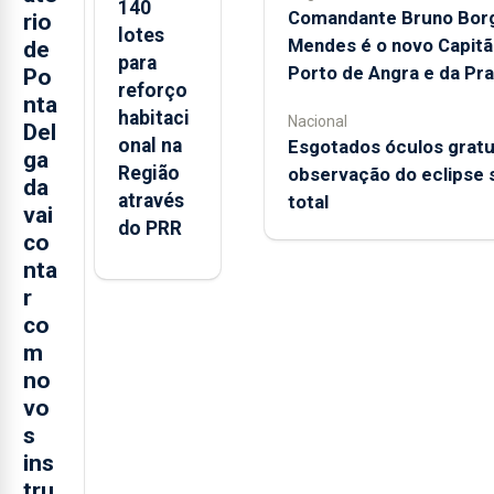
140
Comandante Bruno Bor
rio
lotes
Mendes é o novo Capitã
de
para
Porto de Angra e da Pra
Po
reforço
nta
habitaci
Nacional
Del
onal na
Esgotados óculos gratu
ga
Região
observação do eclipse 
da
através
total
vai
do PRR
co
nta
r
co
m
no
vo
s
ins
tru