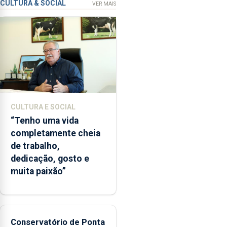
de
CULTURA & SOCIAL
VER MAIS
ensino
da
instituição
CULTURA E SOCIAL
“Tenho uma vida
completamente cheia
de trabalho,
dedicação, gosto e
muita paixão”
Conservatório de Ponta