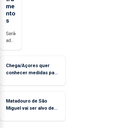
me
nto
s
Serão
adquiridos
instrumentos
de
sopro,
Chega/Açores quer
uma
conhecer medidas para
harpa,
controlar a dívida
tímpanos
pública regional
e
estrados,
Matadouro de São
permitindo
Miguel vai ser alvo de
reforçar
requalificação
as
condições