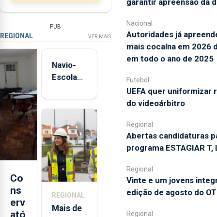
garantir apreensão da 
Nacional
PUB
Autoridades já apreen
REGIONAL
VER MAIS
mais cocaína em 2026 
em todo o ano de 2025
Navio-
Escola
Futebol
Sagres
UEFA quer uniformizar 
está de
do videoárbitro
regresso
Regional
aos
Abertas candidaturas p
Açores
programa ESTAGIAR T, L
Regional
Co
Vinte e um jovens inte
ns
edição de agosto do OT
REGIONAL
erv
Mais de
ató
Regional