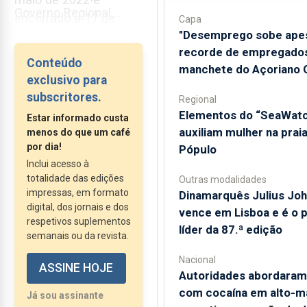
Governo Regional,
encerrado a 17 de
Capa
através da Secretaria...
"Desemprego sobe ape
maio deste ano,
recorde de empregados
permitiu a recolha e
Conteúdo
manchete do Açoriano O
reciclagem de mais de
exclusivo para
20 milhões de
subscritores.
Regional
embalagens, com a
​Elementos do “SeaWat
Estar informado custa
atribuição de cerca de
auxiliam mulher na prai
menos do que um café
um milhão de euros
por dia!
Pópulo
Inclui acesso à
em prémios à
totalidade das edições
Outras modalidades
população.
impressas, em formato
Dinamarquês Julius Jo
digital, dos jornais e dos
vence em Lisboa e é o 
respetivos suplementos
líder da 87.ª edição
semanais ou da revista.
Nacional
ASSINE HOJE
Autoridades abordaram
com cocaína em alto-m
Já sou assinante