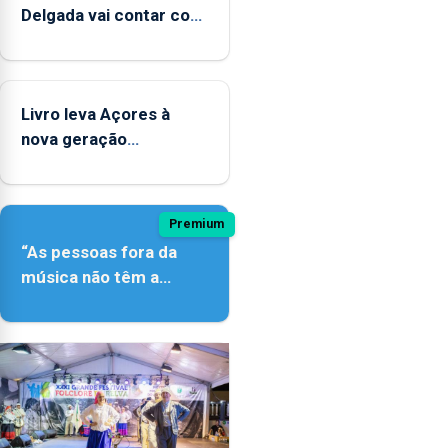
Delgada vai contar com
novos instrumentos
Livro leva Açores à
nova geração
açordescendente
Premium
“As pessoas fora da
música não têm a
noção do quão difícil é
produzir uma música”