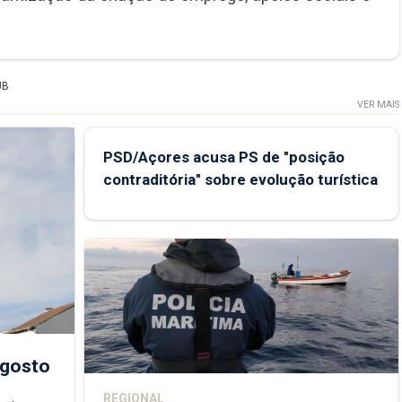
UB
VER MAIS
PSD/Açores acusa PS de "posição
contraditória" sobre evolução turística
agosto
REGIONAL