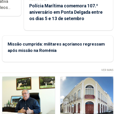
ativa
Polícia Marítima comemora 107.º
cleos
aniversário em Ponta Delgada entre
 sábados
os dias 5 e 13 de setembro
Missão cumprida: militares açorianos regressam
após missão na Roménia
VER MAIS