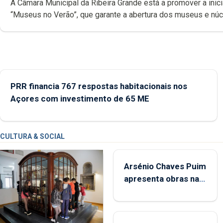
A Câmara Municipal da Ribeira Grande está a promover a inici
“Museus no Verão”, que garante a abertura dos museus e nú
museológicos integrados na Rede Municipal de Museus aos
durante o mês de agosto, entre as 14h00 e as 18h00.
PRR financia 767 respostas habitacionais nos
Açores com investimento de 65 ME
CULTURA & SOCIAL
Arsénio Chaves Puim
apresenta obras na
Biblioteca de Vila do
Porto