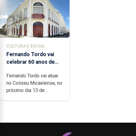
CULTURA E SOCIAL
Fernando Tordo vai
celebrar 60 anos de
carreira no Coliseu
Fernando Tordo vai atuar
Micaelense
no Coliseu Micaelense, no
próximo dia 13 de...