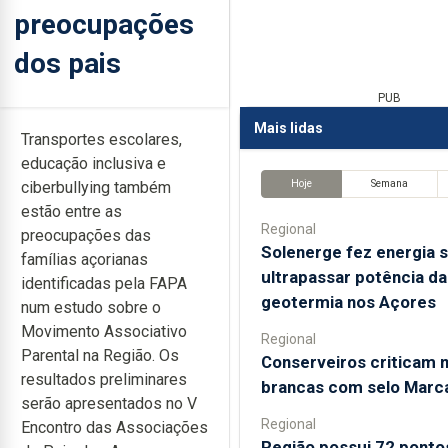
preocupações
dos pais
PUB
Mais lidas
Transportes escolares,
educação inclusiva e
Hoje
Semana
ciberbullying também
estão entre as
Regional
preocupações das
Solenerge fez energia s
famílias açorianas
ultrapassar potência da
identificadas pela FAPA
geotermia nos Açores
num estudo sobre o
Movimento Associativo
Regional
Parental na Região. Os
Conserveiros criticam 
resultados preliminares
brancas com selo Marc
serão apresentados no V
Regional
Encontro das Associações
Região possui 72 ponto