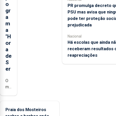
o
PR promulga decreto qu
gr
PSU mas avisa que nin
a
pode ter proteção socia
m
prejudicada
a
"H
Nacional
Há escolas que ainda n
or
receberam resultados 
a
reapreciações
de
S
er
O
município
da
Lagoa,
está
Praia dos Mosteiros
a
reabre a banhos após