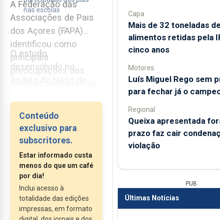
A Federação das
nas escolas
Capa
Associações de Pais
Mais de 32 toneladas d
dos Açores (FAPA)
alimentos retidas pela 
identificou como
cinco anos
O estudo,
principais
desenvolvido no
Motores
preocupações das
Luís Miguel Rego sem 
âmbito do plano de
famílias açorianas as
para fechar já o campe
ação...
infraestruturas
escolares, a educação
Regional
Conteúdo
Queixa apresentada for
inclusiva e a qualidade
exclusivo para
prazo faz cair condena
das refeições nas
subscritores.
violação
escolas, segundo os
Estar informado custa
resultados
menos do que um café
preliminares da
por dia!
PUB
Inclui acesso à
Caracterização do
Últimas Notícias
totalidade das edições
Movimento
impressas, em formato
Associativo Parental
digital, dos jornais e dos