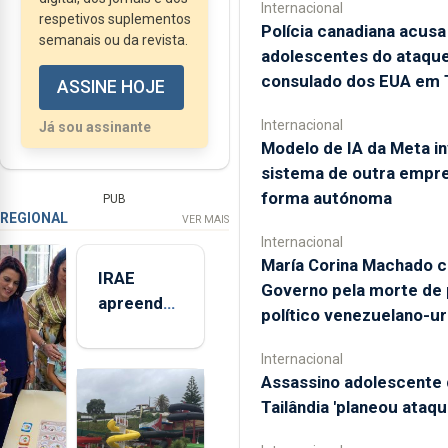
Internacional
(MAP) na Região
respetivos suplementos
Polícia canadiana acusa
semanais ou da revista.
Autónoma dos Açores.
adolescentes do ataque
consulado dos EUA em 
ASSINE HOJE
Internacional
Já sou assinante
Modelo de IA da Meta in
sistema de outra empr
forma autónoma
PUB
REGIONAL
VER MAIS
Internacional
María Corina Machado c
IRAE
Governo pela morte de
apreendeu
político venezuelano-u
mais de 32
toneladas
Internacional
de
Assassino adolescente 
alimentos
Tailândia 'planeou ataqu
entre