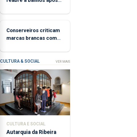
implementar
terceira interditação
o
programa
“Hora
Conserveiros criticam
de
marcas brancas com
Ser”
selo Marca Açores
para
a
prevenção
CULTURA & SOCIAL
VER MAIS
primária
da
violência
doméstica,
através
da
promoção
de
CULTURA E SOCIAL
competências
Autarquia da Ribeira
pessoais,