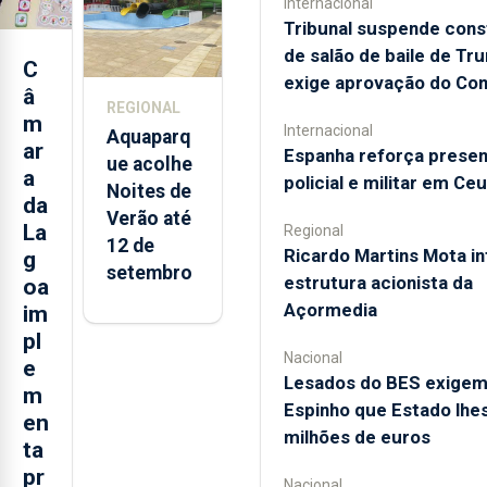
Internacional
2021 e
Tribunal suspende con
2025 nos
de salão de baile de Tr
Açores
C
exige aprovação do Co
â
REGIONAL
m
Internacional
Aquaparq
ar
Espanha reforça prese
ue acolhe
a
policial e militar em Ce
Noites de
da
Verão até
La
Regional
12 de
Ricardo Martins Mota in
g
setembro
estrutura acionista da
oa
Açormedia
im
pl
Nacional
e
Lesados do BES exige
m
Espinho que Estado lhe
en
milhões de euros
ta
pr
Nacional