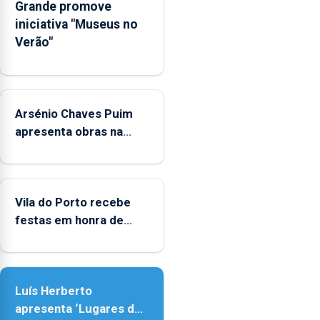
Grande promove
emocionais
iniciativa "Museus no
e
Verão"
sociais
junto
das
crianças
Arsénio Chaves Puim
apresenta obras na
Biblioteca de Vila do
Porto
Vila do Porto recebe
festas em honra de
Nossa Senhora da
Assunção
Luís Herberto
apresenta ‘Lugares da