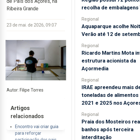
de Pais dos Açores, na
recolha de embalagens 
Ribeira Grande
Regional
23 de mai. de 2026, 09:07
Aquaparque acolhe Noi
Verão até 12 de setem
Regional
Ricardo Martins Mota in
estrutura acionista da
Açormedia
Regional
IRAE apreendeu mais d
Autor: Filipe Torres
toneladas de alimentos
2021 e 2025 nos Açore
Artigos
Regional
relacionados
Praia dos Mosteiros rea
Encontro vai criar guia
banhos após terceira
para reforçar
interditação
participação dos pais