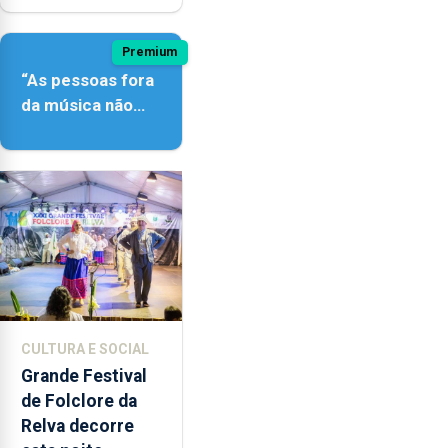
Premium
“As pessoas fora
da música não
têm a noção do
quão difícil é
produzir uma
música”
CULTURA E SOCIAL
Grande Festival
de Folclore da
Relva decorre