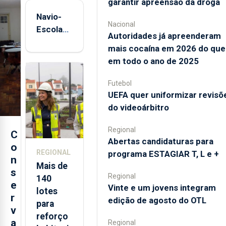
garantir apreensão da droga
Navio-
Nacional
Escola
Autoridades já apreenderam
Sagres
mais cocaína em 2026 do que
está de
em todo o ano de 2025
regresso
aos
Futebol
Açores
UEFA quer uniformizar revisõ
do videoárbitro
Regional
C
Abertas candidaturas para
o
REGIONAL
programa ESTAGIAR T, L e +
n
Mais de
s
Regional
140
e
Vinte e um jovens integram
lotes
r
edição de agosto do OTL
para
v
reforço
a
Regional