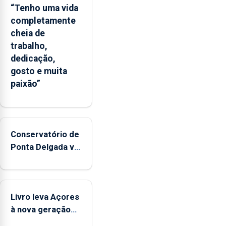
“Tenho uma vida
completamente
cheia de
trabalho,
dedicação,
gosto e muita
paixão”
Conservatório de
Ponta Delgada vai
contar com
novos
instrumentos
Livro leva Açores
à nova geração
açordescendente