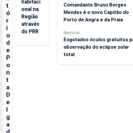
habitaci
Comandante Bruno Borges
t
onal na
Mendes é o novo Capitão do
ó
Região
Porto de Angra e da Praia
r
através
i
do PRR
Nacional
o
Esgotados óculos gratuitos p
d
observação do eclipse solar
e
total
P
o
n
t
a
D
e
l
g
a
d