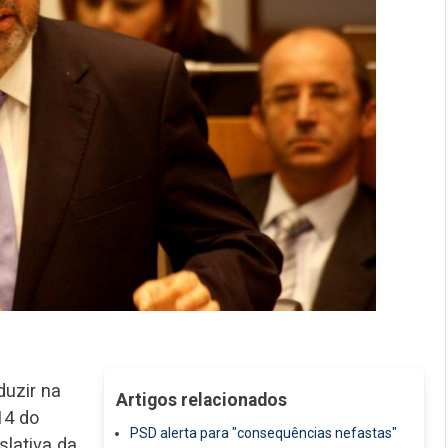
duzir na
Artigos relacionados
14 do
PSD alerta para "consequências nefastas"
slativa da