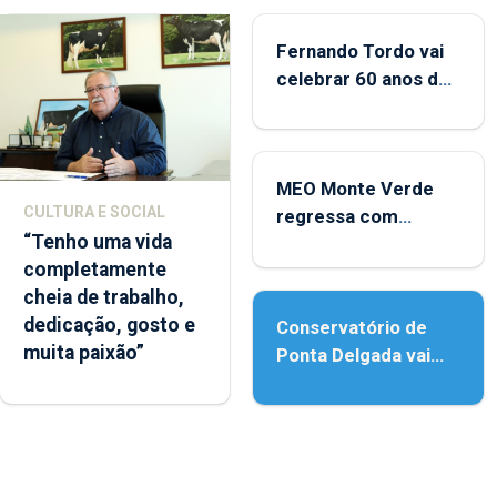
Fernando Tordo vai
celebrar 60 anos de
carreira no Coliseu
Micaelense
MEO Monte Verde
CULTURA E SOCIAL
regressa com
“Tenho uma vida
reforço da
completamente
acessibilidade
cheia de trabalho,
dedicação, gosto e
Conservatório de
muita paixão”
Ponta Delgada vai
contar com novos
instrumentos