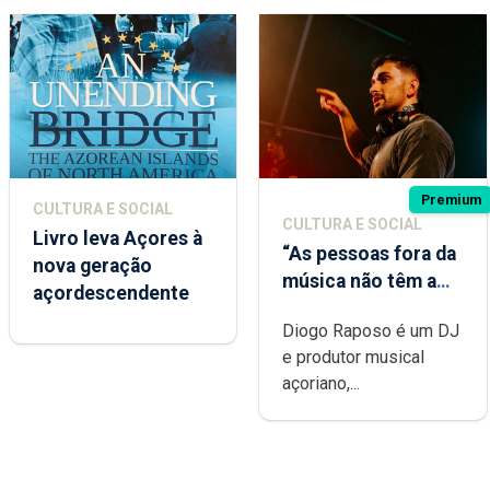
Premium
CULTURA E SOCIAL
CULTURA E SOCIAL
Livro leva Açores à
“As pessoas fora da
nova geração
música não têm a
açordescendente
noção do quão
Diogo Raposo é um DJ
difícil é produzir
e produtor musical
uma música”
açoriano,...