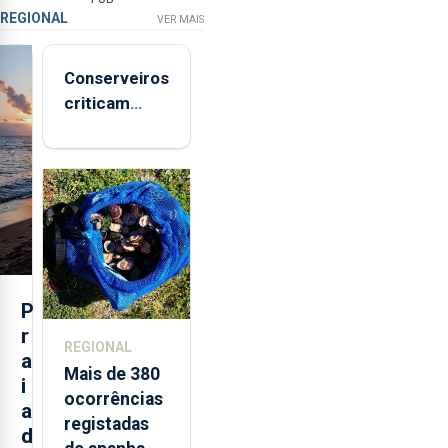
REGIONAL
VER MAIS
Conserveiros
criticam
marcas
brancas com
selo Marca
Açores
P
r
REGIONAL
a
Mais de 380
i
ocorrências
a
registadas
d