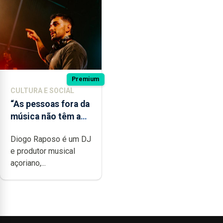
Premium
CULTURA E SOCIAL
“As pessoas fora da
música não têm a
noção do quão
Diogo Raposo é um DJ
difícil é produzir
e produtor musical
uma música”
açoriano,...