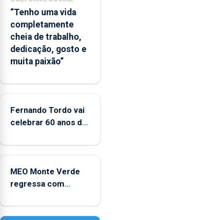
balnear
“Tenho uma vida
completamente
cheia de trabalho,
dedicação, gosto e
muita paixão”
Fernando Tordo vai
celebrar 60 anos de
carreira no Coliseu
Micaelense
MEO Monte Verde
regressa com
reforço da
acessibilidade