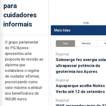
para
cuidadores
informais
PUB
Mais lidas
O grupo parlamentar
Hoje
Semana
do PS/Açores
apresentou uma
Regional
proposta de revisão ao
Solenerge fez energia sola
diploma que
ultrapassar potência da
estabelece o regime
geotermia nos Açores
de cuidador informal,
Regional
preconizando como
Aquaparque acolhe Noites
valor máximo a atribuir
Verão até 12 de setembro
aos beneficiários de
960,86 euros.
Regional
IRAE apreendeu mais de 3