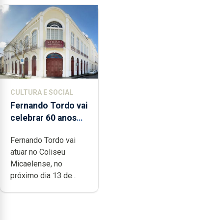
CULTURA E SOCIAL
Fernando Tordo vai
celebrar 60 anos
de carreira no
Fernando Tordo vai
Coliseu
atuar no Coliseu
Micaelense
Micaelense, no
próximo dia 13 de...