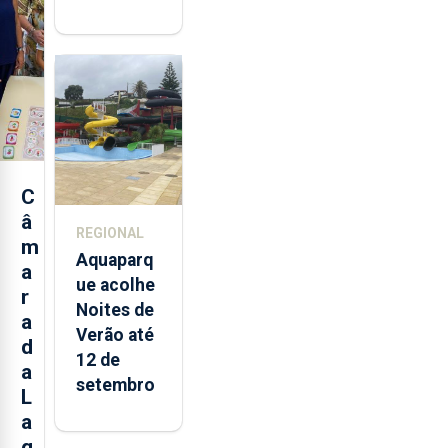
mais de 32
toneladas
de
alimentos
entre
2021 e
2025 nos
Açores
C
â
REGIONAL
m
Aquaparq
a
ue acolhe
r
Noites de
a
Verão até
d
12 de
a
setembro
L
a
g