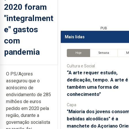
2020 foram
"integralment
e" gastos
PUB
Mais lidas
com
pandemia
Hoje
Semana
M
Cultura e Social
“A arte requer estudo,
O PS/Açores
dedicação, tempo. A arte é
assegurou que o
também uma forma de
acréscimo de
conhecimento”
endividamento de 285
milhões de euros
Capa
pedido em 2020 pela
"Maioria dos jovens conso
região, durante a
bebidas alcoólicas" é a
governação socialista
manchete do Açoriano Orie