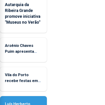
competências
Autarquia da
pessoais,
Ribeira Grande
emocionais
promove iniciativa
e
"Museus no Verão"
sociais
junto
das
crianças
Arsénio Chaves
Puim apresenta
obras na Biblioteca
de Vila do Porto
Vila do Porto
recebe festas em
honra de Nossa
Senhora da
Assunção
Luís Herberto