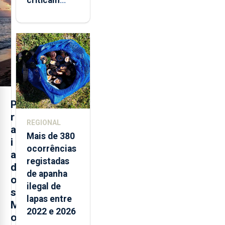
marcas
brancas com
selo Marca
Açores
P
r
REGIONAL
a
Mais de 380
i
ocorrências
a
registadas
d
de apanha
o
ilegal de
s
lapas entre
M
2022 e 2026
o