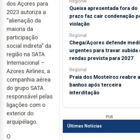
Regional
dos Açores para
Queixa apresentada fora do
2023 autoriza a
prazo faz cair condenação p
“alienação da
violação
maioria da
Regional
participação
Chega/Açores defende medi
social indireta” da
urgentes para travar subida
região na SATA
rendas prevista para 2027
Internacional –
Regional
Azores Airlines, a
Praia dos Mosteiros reabre 
companhia aérea
banhos após terceira
do grupo SATA
interditação
responsável pelas
ligações com o
exterior do
PUB
arquipélago.
Últimas Notícias
O