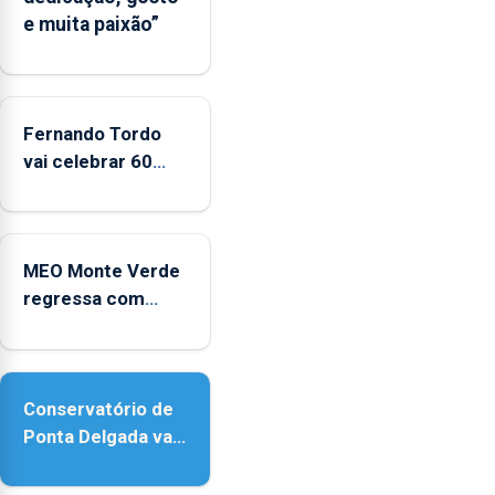
e muita paixão”
Fernando Tordo
vai celebrar 60
anos de carreira
no Coliseu
Micaelense
MEO Monte Verde
regressa com
reforço da
acessibilidade
Conservatório de
Ponta Delgada vai
contar com novos
instrumentos