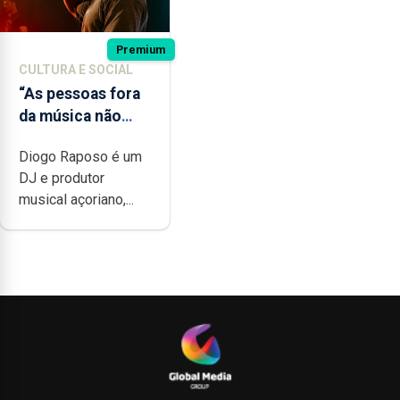
Premium
CULTURA E SOCIAL
“As pessoas fora
da música não
têm a noção do
Diogo Raposo é um
quão difícil é
DJ e produtor
produzir uma
musical açoriano,...
música”