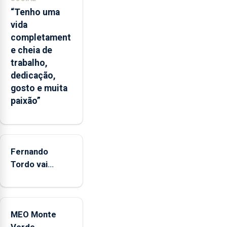
Flores
“Tenho uma
apresenta
vida
um
completament
“decréscimo
e cheia de
significativo”
trabalho,
da
dedicação,
CPUE
gosto e muita
entre
paixão”
2022
e
2025
Fernando
Tordo vai
celebrar 60
anos de
carreira no
MEO Monte
Coliseu
Verde