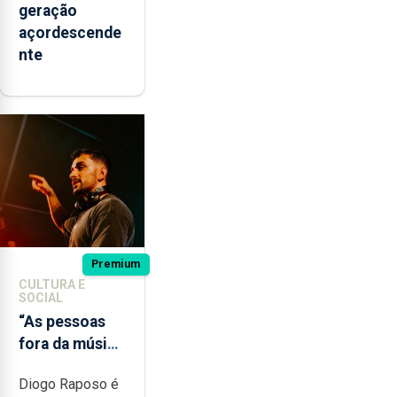
geração
açordescende
nte
Premium
CULTURA E
SOCIAL
“As pessoas
fora da música
não têm a
Diogo Raposo é
noção do quão