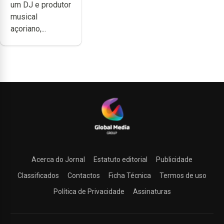
um DJ e produtor
difícil é
musical
produzir uma
açoriano,...
música”
Acerca do Jornal
Estatuto editorial
Publicidade
Classificados
Contactos
Ficha Técnica
Termos de uso
Política de Privacidade
Assinaturas