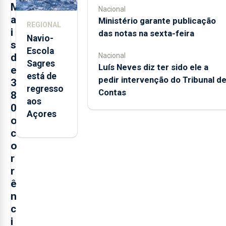
postos de
M
Nacional
trabalho
a
Ministério garante publicação
REGIONAL
i
das notas na sexta-feira
Navio-
s
Escola
d
Nacional
Sagres
Luís Neves diz ter sido ele a
e
está de
pedir intervenção do Tribunal d
3
regresso
Contas
8
aos
0
Açores
o
c
o
r
r
ê
n
c
i