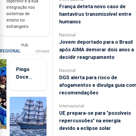
objectivo é a sua
França deteta novo caso de
integração nos
hantavírus transmissível entre
sistemas de
ensino no
humanos
estrangeiro.
Nacional
Jovem deportado para o Brasil
PUB
após AIMA demorar dois anos a
REGIONAL
VER MAIS
decidir reagrupamento
Pingo
Nacional
Doce
DGS alerta para risco de
abre esta
afogamentos e divulga guia co
quinta-
recomendações
feira nova
Internacional
loja em
UE prepara-se para "possíveis
São
repercussões" na energia
Sebastião
devido a eclipse solar
e cria 30