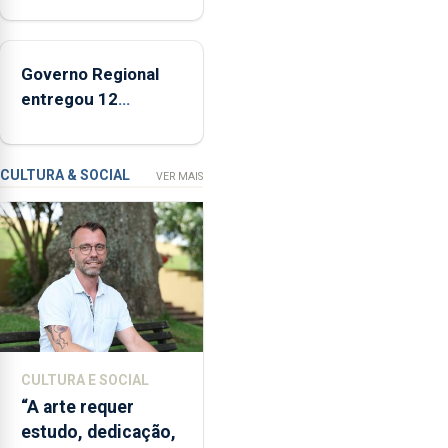
defendeu
impactos no
a
ecossistema
criação
Governo Regional
de
entregou 12
um
apartamentos na
modelo
freguesia da Maia
de
CULTURA & SOCIAL
VER MAIS
financiamento
para
os
bombeiros
dos
Açores
com
responsabilidades
partilhadas
CULTURA E SOCIAL
entre
“A arte requer
o
estudo, dedicação,