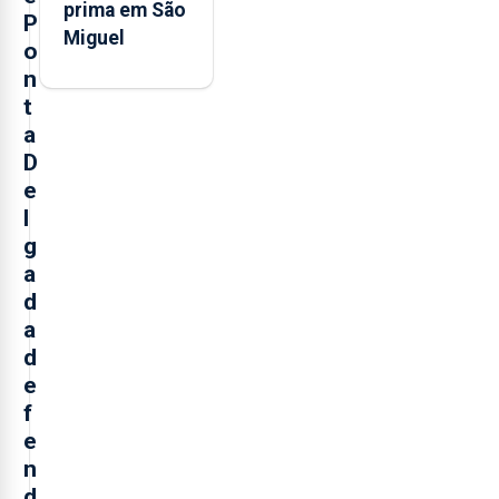
prima em São
P
Miguel
o
n
t
a
D
e
l
g
a
d
a
d
e
f
e
n
d