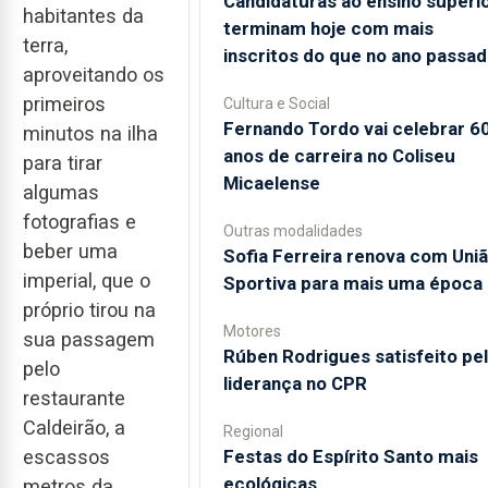
Candidaturas ao ensino superi
habitantes da
terminam hoje com mais
terra,
inscritos do que no ano passa
aproveitando os
primeiros
Cultura e Social
Fernando Tordo vai celebrar 6
minutos na ilha
anos de carreira no Coliseu
para tirar
Micaelense
algumas
fotografias e
Outras modalidades
beber uma
Sofia Ferreira renova com Uni
imperial, que o
Sportiva para mais uma época
próprio tirou na
Motores
sua passagem
Rúben Rodrigues satisfeito pe
pelo
liderança no CPR
restaurante
Caldeirão, a
Regional
Festas do Espírito Santo mais
escassos
ecológicas
metros da