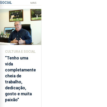
SOCIAL
ilegal
instrumentos
MAIS
de
lapas
entre
2022
e
2026.
A
ilha
CULTURA E SOCIAL
das
“Tenho uma
Flores
vida
apresenta
completamente
um
cheia de
“decréscimo
trabalho,
significativo”
dedicação,
da
gosto e muita
CPUE
paixão”
entre
2022