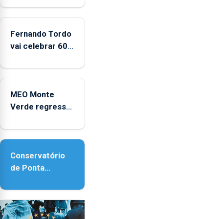
e
2025
Fernando Tordo
vai celebrar 60
anos de carreira
no Coliseu
Micaelense
MEO Monte
Verde regressa
com reforço da
acessibilidade
Conservatório
de Ponta
Delgada vai
contar com
novos
instrumentos