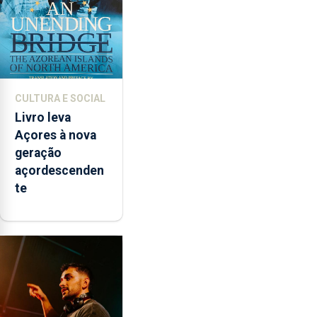
CULTURA E SOCIAL
Livro leva
Açores à nova
geração
açordescenden
te