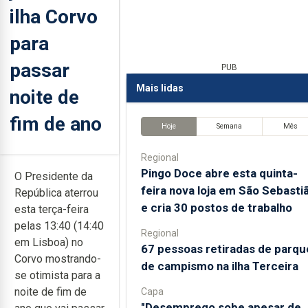
ilha Corvo
para
passar
PUB
Mais lidas
noite de
fim de ano
Hoje
Semana
Mês
Regional
Pingo Doce abre esta quinta-
O Presidente da
feira nova loja em São Sebasti
República aterrou
e cria 30 postos de trabalho
esta terça-feira
pelas 13:40 (14:40
Regional
em Lisboa) no
67 pessoas retiradas de parqu
Corvo mostrando-
de campismo na ilha Terceira
se otimista para a
noite de fim de
Capa
"Desemprego sobe apesar de