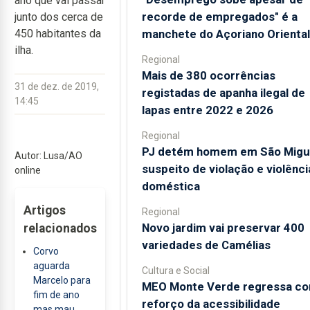
ano que vai passar
recorde de empregados" é a
junto dos cerca de
manchete do Açoriano Oriental
450 habitantes da
ilha.
Regional
Mais de 380 ocorrências
31 de dez. de 2019,
registadas de apanha ilegal de
14:45
lapas entre 2022 e 2026
Regional
PJ detém homem em São Migu
Autor: Lusa/AO
suspeito de violação e violênci
online
doméstica
Artigos
Regional
Novo jardim vai preservar 400
relacionados
variedades de Camélias
Corvo
aguarda
Cultura e Social
Marcelo para
MEO Monte Verde regressa c
fim de ano
reforço da acessibilidade
mas mau