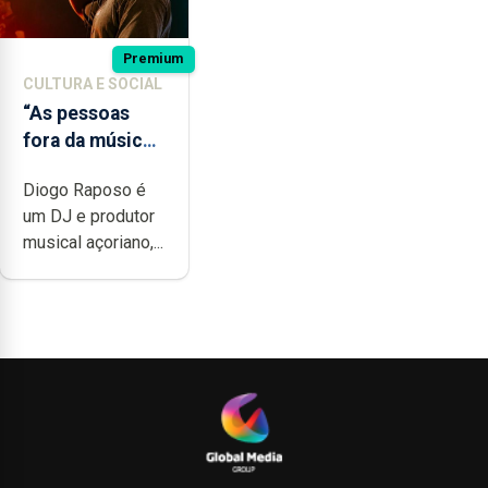
Premium
CULTURA E SOCIAL
“As pessoas
fora da música
não têm a
Diogo Raposo é
noção do quão
um DJ e produtor
difícil é
musical açoriano,...
produzir uma
música”