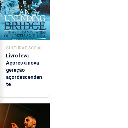
instrumentos
CULTURA E SOCIAL
Livro leva
Açores à nova
geração
açordescenden
te