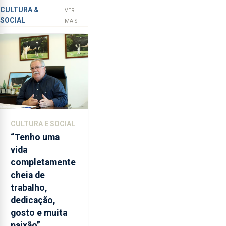
novos
apanha
CULTURA &
VER
SOCIAL
ilegal
instrumentos
MAIS
de
lapas
entre
2022
e
2026.
A
ilha
CULTURA E SOCIAL
das
“Tenho uma
Flores
vida
apresenta
completamente
um
cheia de
“decréscimo
trabalho,
significativo”
dedicação,
da
gosto e muita
CPUE
paixão”