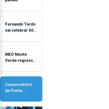
entre
2022
e
2025
Fernando Tordo
vai celebrar 60
anos de carreira
no Coliseu
Micaelense
MEO Monte
Verde regressa
com reforço da
acessibilidade
Conservatório
de Ponta
Delgada vai
contar com
novos