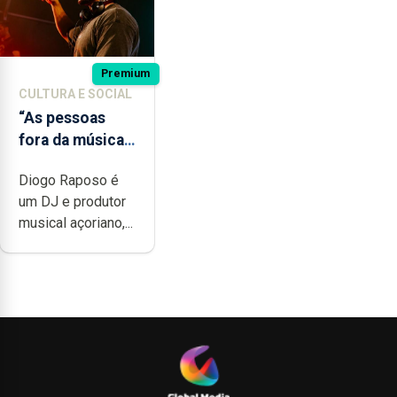
Premium
CULTURA E SOCIAL
“As pessoas
fora da música
não têm a
Diogo Raposo é
noção do quão
um DJ e produtor
difícil é
musical açoriano,...
produzir uma
música”