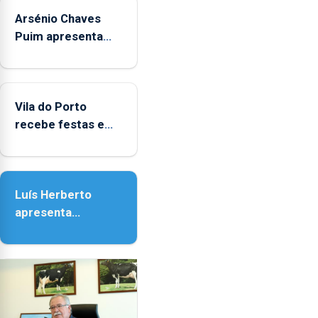
sábados
Arsénio Chaves
durante
o
Puim apresenta
mês
obras na Biblioteca
de
de Vila do Porto
agosto,
entre
Vila do Porto
as
recebe festas em
14h00
honra de Nossa
e
Senhora da
as
Assunção
18h00.
Luís Herberto
apresenta
‘Lugares da
Paisagem’