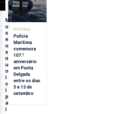
M
u
REGIONAL
s
Polícia
e
Marítima
u
comemora
s
107.º
m
aniversário
u
em Ponta
n
Delgada
i
entre os dias
c
5 e 13 de
i
setembro
p
a
i