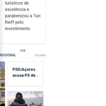
turísticos de
excelência e
parabenizou a Turi
Rieff pelo
investimento.
PUB
REGIONAL
VER MAIS
PSD/Açores
acusa PS de
"posição
contraditória"
sobre
evolução
turística