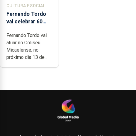
CULTURA E SOCIAL
Fernando Tordo
vai celebrar 60
anos de carreira
Fernando Tordo vai
no Coliseu
atuar no Coliseu
Micaelense
Micaelense, no
próximo dia 13 de...