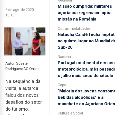
Regional
Missão cumprida: militares
5 de ago. de 2020,
açorianos regressam após
18:15
missão na Roménia
Outras modalidades
Natacha Candé fecha heptat
no quinto lugar no Mundial d
Sub-20
Nacional
Portugal continental em sec
Autor: Susete
meteorológica, mês passado
Rodrigues/AO Online
o julho mais seco do século
Na sequência da
Capa
visita, a autarca
"Maioria dos jovens consom
falou dos novos
bebidas alcoólicas" é a
desafios do setor
manchete do Açoriano Orien
do turismo,
Cultura e Social