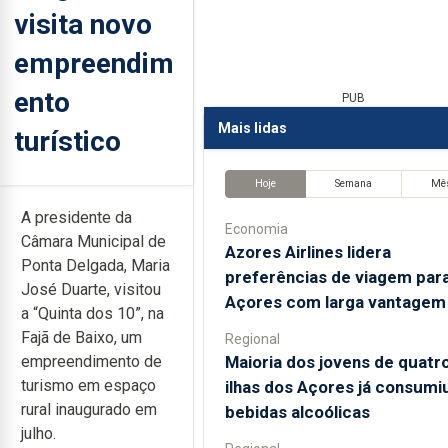
visita novo
empreendim
ento
PUB
Mais lidas
turístico
Hoje
Semana
Mê
A presidente da
Economia
Câmara Municipal de
Azores Airlines lidera
Ponta Delgada, Maria
preferências de viagem par
José Duarte, visitou
Açores com larga vantagem
a “Quinta dos 10”, na
Fajã de Baixo, um
Regional
Maioria dos jovens de quatr
empreendimento de
turismo em espaço
ilhas dos Açores já consumi
rural inaugurado em
bebidas alcoólicas
julho.