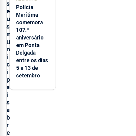
s
Polícia
e
Marítima
u
comemora
s
107.º
m
aniversário
u
em Ponta
n
Delgada
i
entre os dias
c
5 e 13 de
i
setembro
p
a
i
s
a
b
r
e