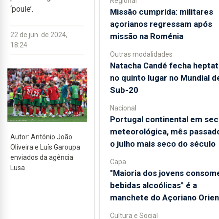
Regional
‘poule’.
Missão cumprida: militares
açorianos regressam após
22 de jun. de 2024,
missão na Roménia
18:24
Outras modalidades
Natacha Candé fecha heptat
no quinto lugar no Mundial d
Sub-20
Nacional
Portugal continental em sec
meteorológica, mês passado
Autor: António João
o julho mais seco do século
Oliveira e Luís Garoupa
enviados da agência
Capa
Lusa
"Maioria dos jovens consom
bebidas alcoólicas" é a
manchete do Açoriano Orien
Cultura e Social