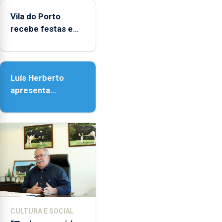
agosto,
entre
Vila do Porto
as
recebe festas em
14h00
honra de Nossa
e
Senhora da
as
Assunção
18h00.
Luís Herberto
apresenta
‘Lugares da
Paisagem’
CULTURA E SOCIAL