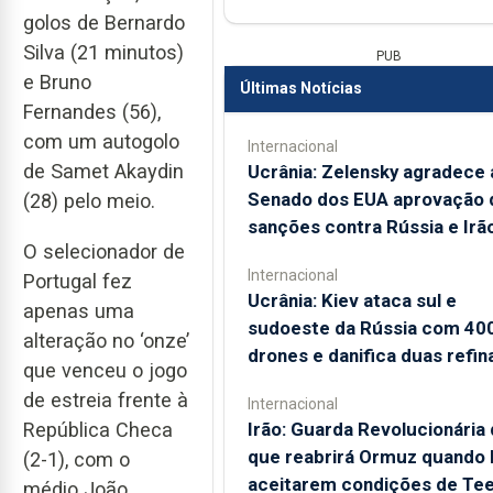
golos de Bernardo
Silva (21 minutos)
PUB
e Bruno
Últimas Notícias
Fernandes (56),
com um autogolo
Internacional
de Samet Akaydin
Ucrânia: Zelensky agradece 
Senado dos EUA aprovação 
(28) pelo meio.
sanções contra Rússia e Irã
O selecionador de
Internacional
Portugal fez
Ucrânia: Kiev ataca sul e
apenas uma
sudoeste da Rússia com 40
alteração no ‘onze’
drones e danifica duas refin
que venceu o jogo
de estreia frente à
Internacional
Irão: Guarda Revolucionária 
República Checa
que reabrirá Ormuz quando
(2-1), com o
aceitarem condições de Te
médio João