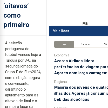
‘oitavos’
como
primeiro
PUB
Mais lidas
A seleção
Hoje
Semana
Mê
portuguesa de
futebol venceu hoje a
Economia
Turquia por 3-0, na
Azores Airlines lidera
segunda jornada do
preferências de viagem par
Grupo F do Euro2024,
Açores com larga vantagem
com exibição segura
Regional
e convincente,
Maioria dos jovens de quatr
garantindo o
ilhas dos Açores já consumi
apuramento para os
bebidas alcoólicas
oitavos de final e o
primeiro lugar da