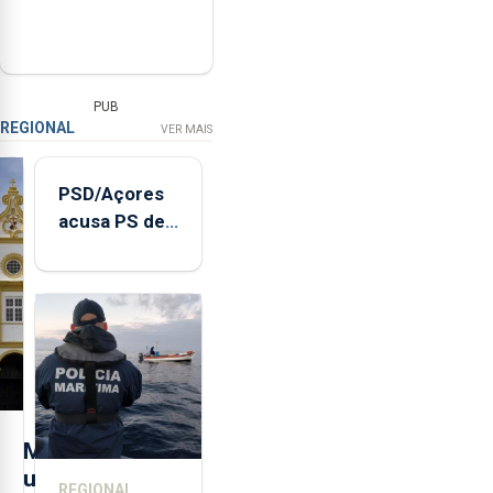
PUB
REGIONAL
VER MAIS
PSD/Açores
acusa PS de
"posição
contraditória"
sobre
evolução
turística
M
u
REGIONAL