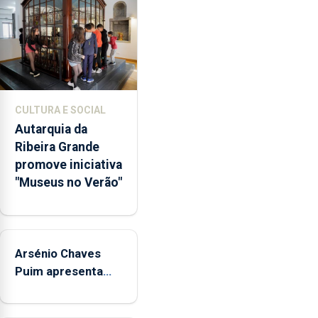
abertura
dos
museus
e
núcleos
museológicos
CULTURA E SOCIAL
integrados
Autarquia da
na
Ribeira Grande
Rede
promove iniciativa
Municipal
"Museus no Verão"
de
Museus
aos
sábados
Arsénio Chaves
durante
o
Puim apresenta
mês
obras na Biblioteca
de
de Vila do Porto