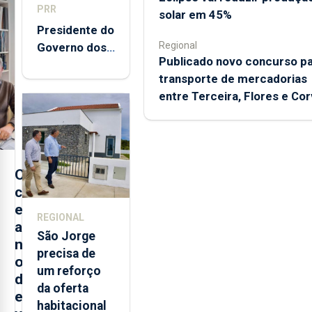
PRR
solar em 45%
Presidente do
Regional
Governo dos
Publicado novo concurso p
Açores
transporte de mercadorias
destaca
entre Terceira, Flores e Co
execução e
modernização
da saúde
O
c
e
REGIONAL
a
São Jorge
n
precisa de
o
um reforço
d
da oferta
e
habitacional