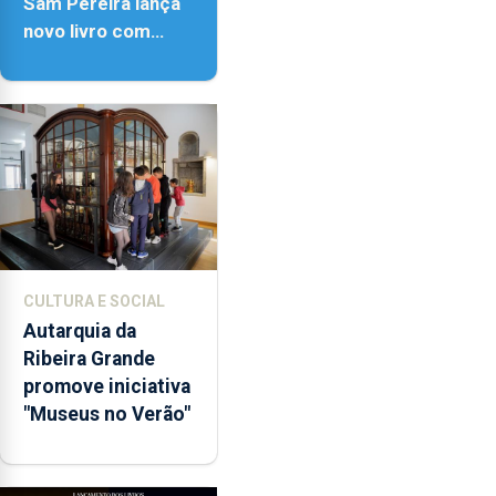
Sam Pereira lança
novo livro com
quase seis
décadas de poesia
CULTURA E SOCIAL
Autarquia da
Ribeira Grande
promove iniciativa
"Museus no Verão"