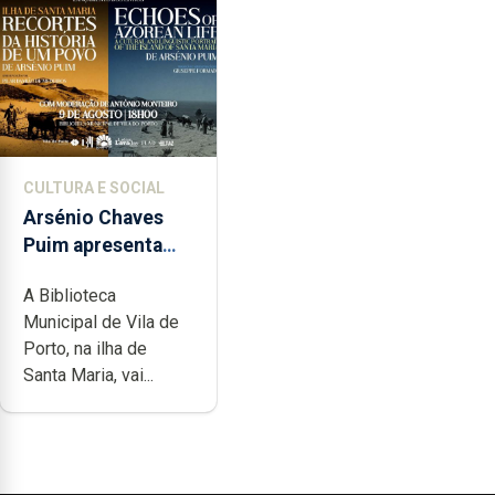
CULTURA E SOCIAL
Arsénio Chaves
Puim apresenta
obras na
A Biblioteca
Biblioteca de Vila
Municipal de Vila de
do Porto
Porto, na ilha de
Santa Maria, vai...