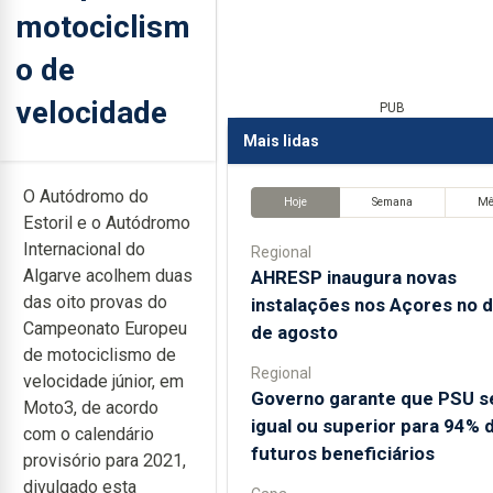
motociclism
o de
velocidade
PUB
Mais lidas
O Autódromo do
Hoje
Semana
M
Estoril e o Autódromo
Internacional do
Regional
Algarve acolhem duas
AHRESP inaugura novas
das oito provas do
instalações nos Açores no d
Campeonato Europeu
de agosto
de motociclismo de
Regional
velocidade júnior, em
Governo garante que PSU s
Moto3, de acordo
igual ou superior para 94% 
com o calendário
futuros beneficiários
provisório para 2021,
divulgado esta