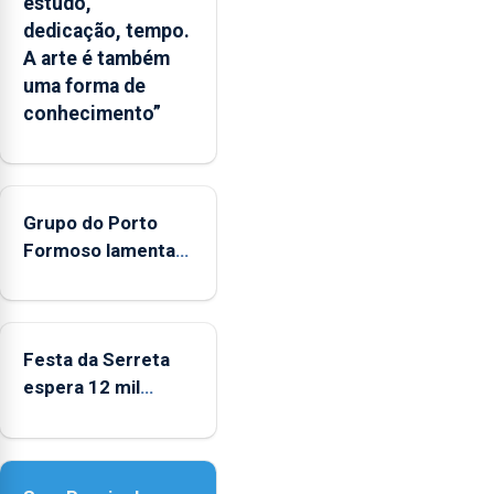
estudo,
Oceano
dedicação, tempo.
seja
A arte é também
reconhecido
uma forma de
como
conhecimento”
Domínio
Estratégico
nacional
Grupo do Porto
Formoso lamenta
falta de apoio do
governo ao folclore
Festa da Serreta
espera 12 mil
peregrinos