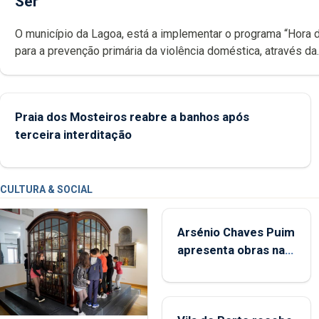
Ser
O município da Lagoa, está a implementar o programa “Hora 
para a prevenção primária da violência doméstica, através da
promoção de competências pessoais, emocionais e sociais 
crianças
Praia dos Mosteiros reabre a banhos após
terceira interditação
CULTURA & SOCIAL
Arsénio Chaves Puim
apresenta obras na
Biblioteca de Vila do
Porto