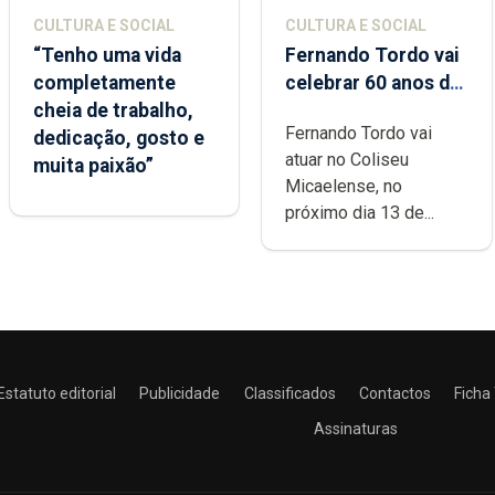
CULTURA E SOCIAL
CULTURA E SOCIAL
“Tenho uma vida
Fernando Tordo vai
completamente
celebrar 60 anos de
cheia de trabalho,
carreira no Coliseu
Fernando Tordo vai
dedicação, gosto e
Micaelense
atuar no Coliseu
muita paixão”
Micaelense, no
próximo dia 13 de...
Estatuto editorial
Publicidade
Classificados
Contactos
Ficha
Assinaturas