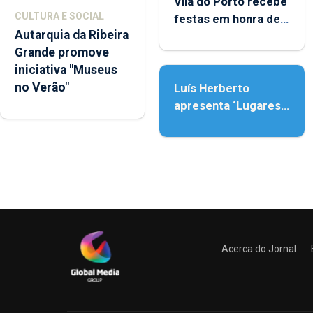
Vila do Porto recebe
CULTURA E SOCIAL
festas em honra de
Autarquia da Ribeira
Nossa Senhora da
Grande promove
Assunção
iniciativa "Museus
no Verão"
Luís Herberto
apresenta ‘Lugares
da Paisagem’
Acerca do Jornal