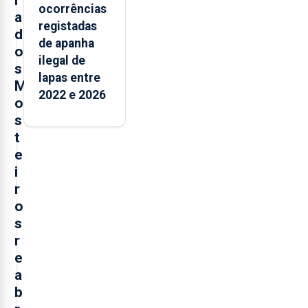
i
ocorrências
a
registadas
d
de apanha
o
ilegal de
s
lapas entre
M
2022 e 2026
o
s
t
e
i
r
o
s
r
e
a
b