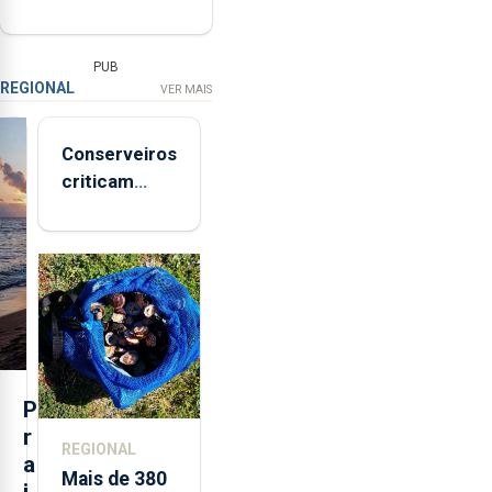
PUB
REGIONAL
VER MAIS
Conserveiros
criticam
marcas
brancas com
selo Marca
Açores
P
r
REGIONAL
a
Mais de 380