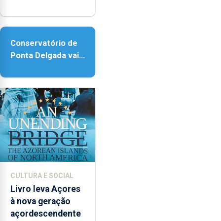
reforço da
acessibilidade
Conservatório de
Ponta Delgada vai
contar com novos
instrumentos
CULTURA E SOCIAL
Livro leva Açores
à nova geração
açordescendente