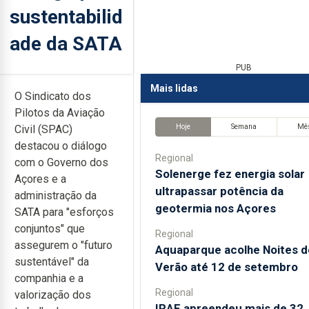
sustentabilid
ade da SATA
PUB
Mais lidas
O Sindicato dos
Pilotos da Aviação
Hoje
Semana
Mê
Civil (SPAC)
destacou o diálogo
Regional
com o Governo dos
Solenerge fez energia solar
Açores e a
ultrapassar potência da
administração da
geotermia nos Açores
SATA para "esforços
conjuntos" que
Regional
assegurem o "futuro
Aquaparque acolhe Noites d
sustentável" da
Verão até 12 de setembro
companhia e a
Regional
valorização dos
IRAE apreendeu mais de 32