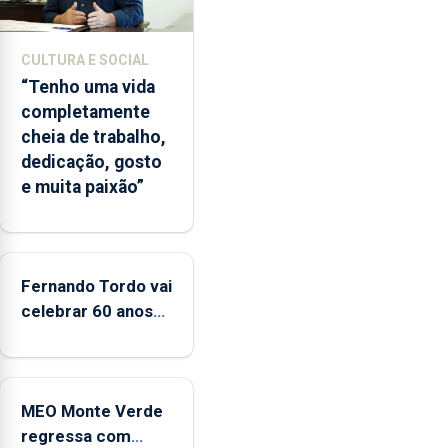
início
da
época
CULTURA E SOCIAL
balnear
“Tenho uma vida
completamente
cheia de trabalho,
dedicação, gosto
e muita paixão”
Fernando Tordo vai
celebrar 60 anos
de carreira no
Coliseu Micaelense
MEO Monte Verde
regressa com