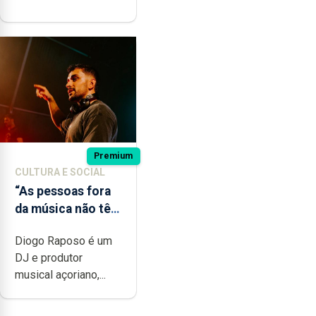
Premium
CULTURA E SOCIAL
“As pessoas fora
da música não têm
a noção do quão
Diogo Raposo é um
difícil é produzir
DJ e produtor
uma música”
musical açoriano,...