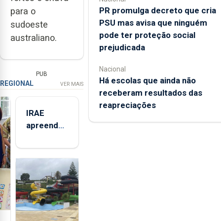
PR promulga decreto que cria
para o
PSU mas avisa que ninguém
sudoeste
pode ter proteção social
australiano.
prejudicada
Nacional
PUB
Há escolas que ainda não
REGIONAL
VER MAIS
receberam resultados das
reapreciações
IRAE
apreendeu
mais de 32
toneladas
de
alimentos
entre
2021 e
2025 nos