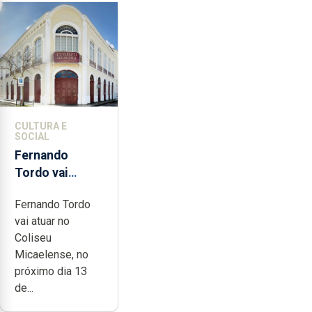
CULTURA E
SOCIAL
Fernando
Tordo vai
celebrar 60
Fernando Tordo
anos de
vai atuar no
carreira no
Coliseu
Coliseu
Micaelense, no
Micaelense
próximo dia 13
de...