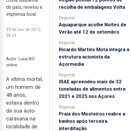
costa sudoeste
recolha de embalagens Volta
do país, revelou a
imprensa local.
Regional
Aquaparque acolhe Noites de
29 de nov. de 2012,
Verão até 12 de setembro
08:29
Regional
Ricardo Martins Mota integra a
estrutura acionista da
Autor: Lusa/AO
Açormedia
online
Regional
A vítima mortal,
IRAE apreendeu mais de 32
um homem de
toneladas de alimentos entre
48 anos,
2021 e 2025 nos Açores
estava dentro
Regional
da sua auto-
Praia dos Mosteiros reabre a
caravana na
banhos após terceira
localidade de
interditação