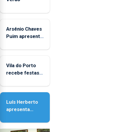
Arsénio Chaves
Puim apresenta
obras na
Biblioteca de
Vila do Porto
Vila do Porto
recebe festas
em honra de
Nossa Senhora
da Assunção
Luís Herberto
apresenta
‘Lugares da
Paisagem’