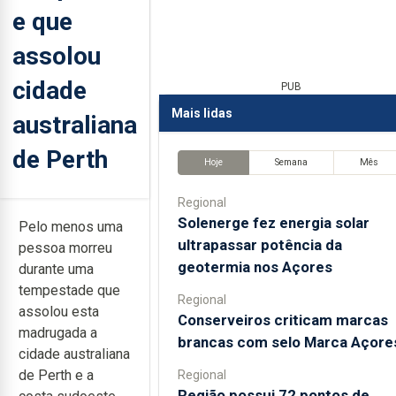
e que
assolou
cidade
PUB
Mais lidas
australiana
de Perth
Hoje
Semana
Mês
Regional
Solenerge fez energia solar
Pelo menos uma
ultrapassar potência da
pessoa morreu
geotermia nos Açores
durante uma
tempestade que
Regional
assolou esta
Conserveiros criticam marcas
madrugada a
brancas com selo Marca Açore
cidade australiana
de Perth e a
Regional
Região possui 72 pontos de