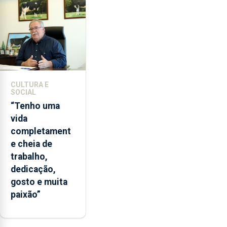
CULTURA E
SOCIAL
“Tenho uma
vida
completament
e cheia de
trabalho,
dedicação,
gosto e muita
paixão”