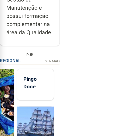
Manutenção e
possui formação
complementar na
área da Qualidade.
PUB
REGIONAL
VER MAIS
Pingo
Doce
abre esta
quinta-
feira nova
loja em
São
Sebastião