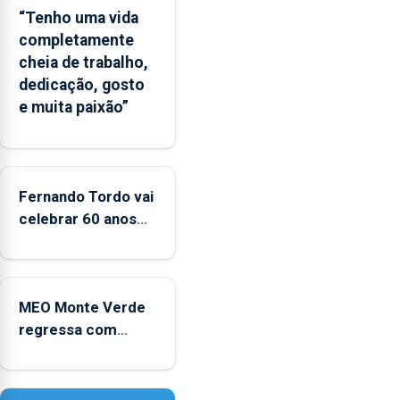
ilha
“Tenho uma vida
das
completamente
Flores
cheia de trabalho,
apresenta
dedicação, gosto
um
e muita paixão”
“decréscimo
significativo”
da
CPUE
entre
Fernando Tordo vai
2022
celebrar 60 anos
e
de carreira no
2025
Coliseu Micaelense
MEO Monte Verde
regressa com
reforço da
acessibilidade