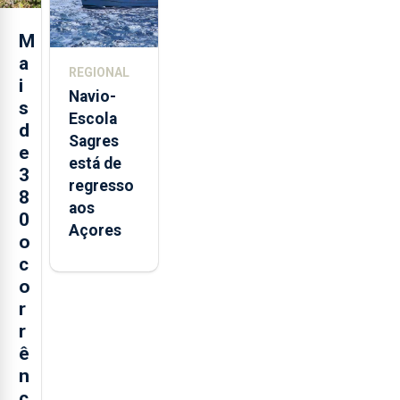
e cria 30
postos de
M
trabalho
a
REGIONAL
i
Navio-
s
Escola
d
Sagres
e
está de
3
regresso
8
aos
0
Açores
o
c
o
r
r
ê
n
c