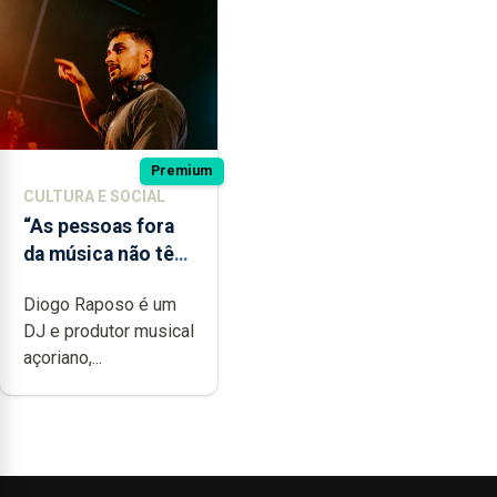
Premium
CULTURA E SOCIAL
“As pessoas fora
da música não têm
a noção do quão
Diogo Raposo é um
difícil é produzir
DJ e produtor musical
uma música”
açoriano,...