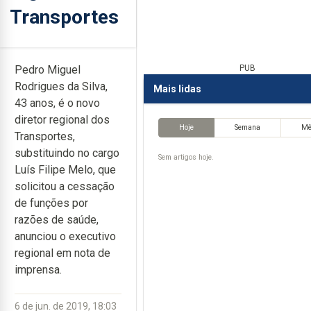
Transportes
Pedro Miguel
PUB
Rodrigues da Silva,
Mais lidas
43 anos, é o novo
diretor regional dos
Hoje
Semana
M
Transportes,
substituindo no cargo
Sem artigos hoje.
Luís Filipe Melo, que
solicitou a cessação
de funções por
razões de saúde,
anunciou o executivo
regional em nota de
imprensa.
6 de jun. de 2019, 18:03