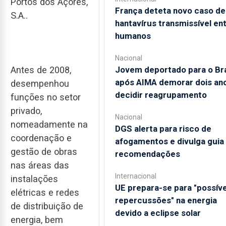
Portos dos Açores,
França deteta novo caso de
S.A..
hantavírus transmissível en
humanos
Nacional
Jovem deportado para o Bra
Antes de 2008,
após AIMA demorar dois an
desempenhou
decidir reagrupamento
funções no setor
privado,
Nacional
nomeadamente na
DGS alerta para risco de
coordenação e
afogamentos e divulga gui
gestão de obras
recomendações
nas áreas das
Internacional
instalações
UE prepara-se para "possíve
elétricas e redes
repercussões" na energia
de distribuição de
devido a eclipse solar
energia, bem