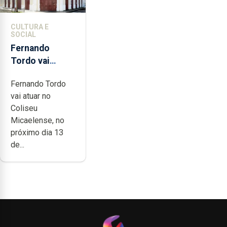
CULTURA E
SOCIAL
Fernando
Tordo vai
celebrar 60
Fernando Tordo
anos de
vai atuar no
carreira no
Coliseu
Coliseu
Micaelense, no
Micaelense
próximo dia 13
de...