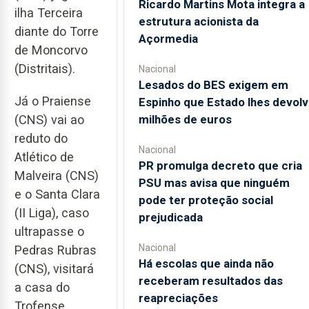
Ricardo Martins Mota integra a
ilha Terceira
estrutura acionista da
diante do Torre
Açormedia
de Moncorvo
(Distritais).
Nacional
Lesados do BES exigem em
Já o Praiense
Espinho que Estado lhes devolv
milhões de euros
(CNS) vai ao
reduto do
Nacional
Atlético de
PR promulga decreto que cria
Malveira (CNS)
PSU mas avisa que ninguém
e o Santa Clara
pode ter proteção social
(II Liga), caso
prejudicada
ultrapasse o
Nacional
Pedras Rubras
Há escolas que ainda não
(CNS), visitará
receberam resultados das
a casa do
reapreciações
Trofense