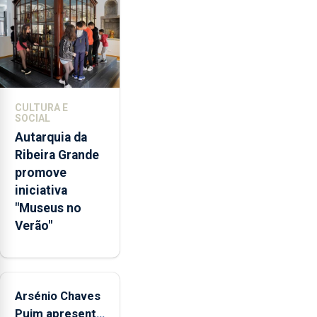
doméstica,
através
da
promoção
de
competências
CULTURA E
pessoais,
SOCIAL
emocionais
Autarquia da
e
Ribeira Grande
sociais
promove
junto
iniciativa
das
"Museus no
crianças
Verão"
Arsénio Chaves
Puim apresenta