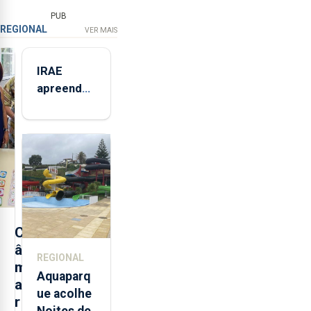
PUB
REGIONAL
VER MAIS
IRAE
apreendeu
mais de 32
toneladas
de
alimentos
entre
2021 e
2025 nos
Açores
C
â
REGIONAL
m
Aquaparq
a
ue acolhe
r
Noites de