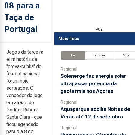
08 para a
Taça de
Portugal
PUB
Mais lidas
Jogos da terceira
Hoje
Semana
Mês
eliminatória da
"prova-rainha" do
Regional
futebol nacional
Solenerge fez energia solar
foram hoje
ultrapassar potência da
sorteados. O
geotermia nos Açores
vencedor do jogo
Regional
em atraso do
Aquaparque acolhe Noites de
Pedras Rubras -
Verão até 12 de setembro
Santa Clara - que
ficou agendado
Regional
para dia 8 de
Região possui 72 pontos de