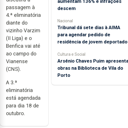
aumentam 136% e infrações
passagem à
descem
4.ª eliminatória
Nacional
diante do
Tribunal dá sete dias à AIMA
vizinho Varzim
para agendar pedido de
(II Liga) e o
residência de jovem deportado
Benfica vai até
ao campo do
Cultura e Social
Arsénio Chaves Puim apresent
Vianense
obras na Biblioteca de Vila do
(CNS).
Porto
A 3.ª
eliminatória
está agendada
para dia 18 de
outubro.