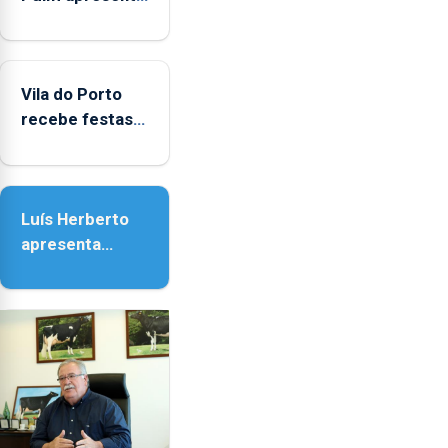
obras na
Biblioteca de
Vila do Porto
Vila do Porto
recebe festas
em honra de
Nossa Senhora
da Assunção
Luís Herberto
apresenta
‘Lugares da
Paisagem’