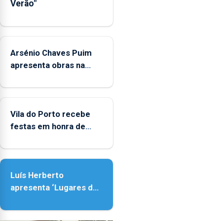
Verão"
de
Museus
aos
sábados
Arsénio Chaves Puim
durante
o
apresenta obras na
mês
Biblioteca de Vila do
de
Porto
agosto,
entre
Vila do Porto recebe
as
festas em honra de
14h00
Nossa Senhora da
e
Assunção
as
18h00.
Luís Herberto
apresenta ‘Lugares da
Paisagem’