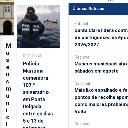
contraditória"
PUB
sobre
Últimas Notícias
evolução
turística
Futebol
Santa Clara lidera cont
de portugueses na épo
2026/2027
M
u
REGIONAL
Regional
s
Museus municipais abr
Polícia
e
sábados em agosto
Marítima
u
comemora
s
Nacional
107.º
m
Mais lixo espalhado e fa
aniversário
u
pontos de recolha apon
em Ponta
n
como maiores problem
Delgada
i
Volta
entre os dias
c
5 e 13 de
i
Regional
setembro