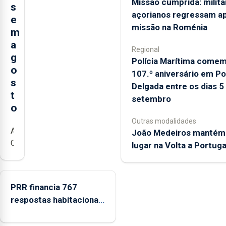
Missão cumprida: milita
s
açorianos regressam a
e
missão na Roménia
m
a
Regional
g
Polícia Marítima come
o
107.º aniversário em P
s
Delgada entre os dias 5
t
setembro
o
Outras modalidades
A
João Medeiros mantém 
Câmara
lugar na Volta a Portuga
Municipal
da
Ribeira
PRR financia 767
Grande
respostas habitacionais
está
nos Açores com
a
investimento de 65 ME