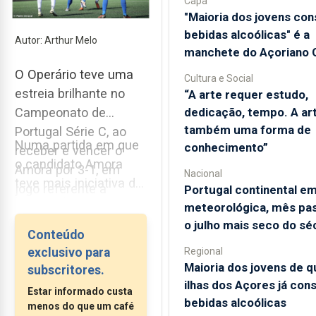
Capa
"Maioria dos jovens co
bebidas alcoólicas" é a
Autor: Arthur Melo
manchete do Açoriano O
O Operário teve uma
Cultura e Social
estreia brilhante no
“A arte requer estudo,
dedicação, tempo. A ar
Campeonato de
também uma forma de
Portugal Série C, ao
Numa partida em que
conhecimento”
receber e vencer o
o candidato Amora
Amora por 3-1, em
Nacional
teve mais iniciativa de
jogo referente à
Portugal continental e
jogo, mais posse e
meteorológica, mês pas
terceira jornada.
mais bola, os
o julho mais seco do sé
Conteúdo
lagoenses mostraram
Regional
exclusivo para
uma frieza e eficácia
Maioria dos jovens de q
subscritores.
tremendas, assentes
ilhas dos Açores já con
Estar informado custa
numa exibição segura
bebidas alcoólicas
menos do que um café