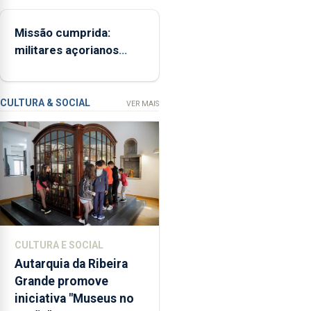
promover
a
Missão cumprida:
iniciativa
militares açorianos
“Museus
regressam após
no
missão na Roménia
Verão”,
que
CULTURA & SOCIAL
VER MAIS
garante
a
abertura
dos
museus
e
núcleos
museológicos
CULTURA E SOCIAL
integrados
Autarquia da Ribeira
na
Grande promove
Rede
iniciativa "Museus no
Municipal