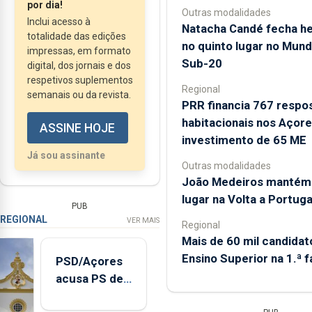
onde foi notório que a
por dia!
Outras modalidades
equipa...
Inclui acesso à
Natacha Candé fecha he
totalidade das edições
no quinto lugar no Mund
impressas, em formato
Sub-20
digital, dos jornais e dos
respetivos suplementos
Regional
semanais ou da revista.
PRR financia 767 respo
habitacionais nos Açor
ASSINE HOJE
investimento de 65 ME
Já sou assinante
Outras modalidades
João Medeiros mantém 
lugar na Volta a Portuga
PUB
REGIONAL
VER MAIS
Regional
Mais de 60 mil candidat
Ensino Superior na 1.ª 
PSD/Açores
acusa PS de
"posição