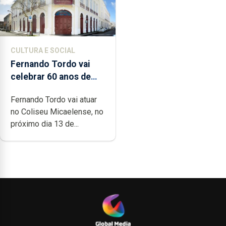
CULTURA E SOCIAL
Fernando Tordo vai
celebrar 60 anos de
carreira no Coliseu
Fernando Tordo vai atuar
Micaelense
no Coliseu Micaelense, no
próximo dia 13 de...