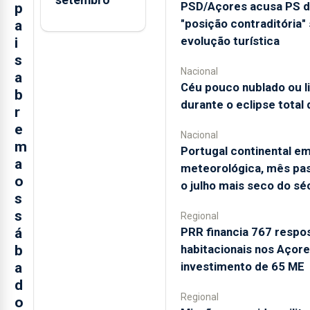
PSD/Açores acusa PS 
p
"posição contraditória"
a
evolução turística
i
s
Nacional
a
Céu pouco nublado ou 
b
durante o eclipse total 
r
e
Nacional
m
Portugal continental e
a
meteorológica, mês pas
o
o julho mais seco do sé
s
s
Regional
PRR financia 767 respo
á
habitacionais nos Açor
b
investimento de 65 ME
a
d
Regional
o