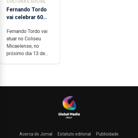
CULTURA E SOCIAL
Fernando Tordo
vai celebrar 60
anos de carreira
Fernando Tordo vai
no Coliseu
atuar no Coliseu
Micaelense
Micaelense, no
próximo dia 13 de...
Acerca do Jornal
Estatuto editorial
Publicidade