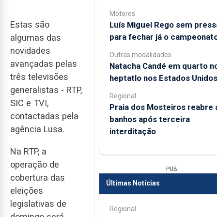
Motores
Estas são
Luís Miguel Rego sem press
para fechar já o campeonat
algumas das
novidades
Outras modalidades
avançadas pelas
Natacha Candé em quarto n
três televisões
heptatlo nos Estados Unido
generalistas - RTP,
Regional
SIC e TVI,
Praia dos Mosteiros reabre 
contactadas pela
banhos após terceira
agência Lusa.
interditação
Na RTP, a
operação de
PUB
cobertura das
Últimas Notícias
eleições
legislativas de
Regional
domingo será