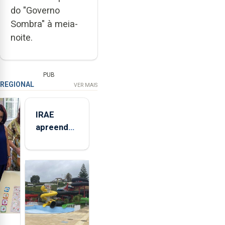
do "Governo
Sombra" à meia-
noite.
PUB
REGIONAL
VER MAIS
IRAE
apreendeu
mais de 32
toneladas
de
alimentos
entre
2021 e
2025 nos