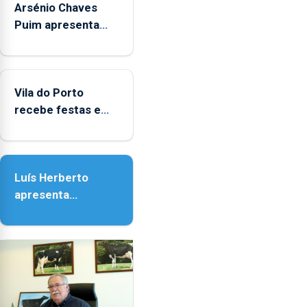
Arsénio Chaves
Puim apresenta
obras na Biblioteca
de Vila do Porto
Vila do Porto
recebe festas em
honra de Nossa
Senhora da
Assunção
Luís Herberto
apresenta
‘Lugares da
Paisagem’