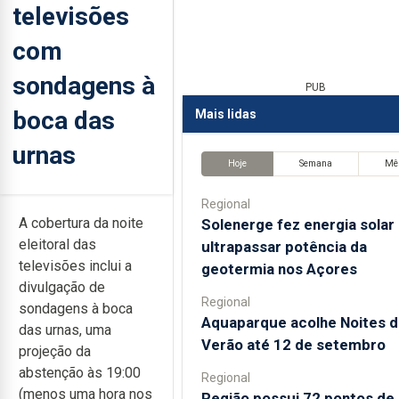
televisões
com
sondagens à
PUB
boca das
Mais lidas
urnas
Hoje
Semana
Mê
Regional
A cobertura da noite
Solenerge fez energia solar
eleitoral das
ultrapassar potência da
televisões inclui a
geotermia nos Açores
divulgação de
Regional
sondagens à boca
Aquaparque acolhe Noites d
das urnas, uma
Verão até 12 de setembro
projeção da
abstenção às 19:00
Regional
(menos uma hora nos
Região possui 72 pontos de