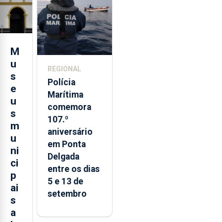
turística
M
u
REGIONAL
s
Polícia
e
Marítima
u
comemora
s
107.º
m
aniversário
u
em Ponta
ni
Delgada
ci
entre os dias
p
5 e 13 de
ai
setembro
s
a