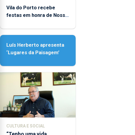
entre
Vila do Porto recebe
as
festas em honra de Nossa
14h00
Senhora da Assunção
e
as
18h00.
Luís Herberto apresenta
‘Lugares da Paisagem’
CULTURA E SOCIAL
“Tenho uma vida